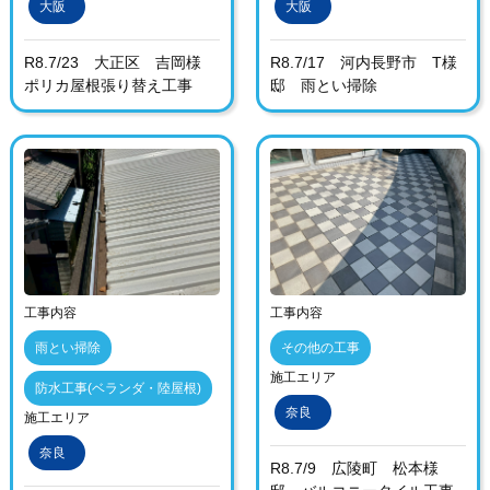
大阪
大阪
R8.7/23 大正区 吉岡様
R8.7/17 河内長野市 T様
ポリカ屋根張り替え工事
邸 雨とい掃除
工事内容
工事内容
雨とい掃除
その他の工事
施工エリア
防水工事(ベランダ・陸屋根)
奈良
施工エリア
奈良
R8.7/9 広陵町 松本様