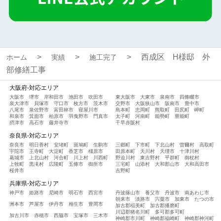
西成区 H様邸 外
ホーム
実績
施工完了
部修繕工事
大阪府-対応エリア
大阪市
堺市
岸和田市
池田市
吹田市
東大阪市
大東市
泉南市
四條畷市
泉大津市
貝塚市
守口市
枚方市
茨木市
交野市
大阪狭山市
阪南市
豊中市
八尾市
泉佐野市
富田林市
寝屋川市
島本町
忠岡町
熊取町
田尻町
岬町
和泉市
箕面市
柏原市
羽曳野市
門真市
太子町
河南町
能勢町
豊能町
摂津市
高石市
藤井寺市
千早赤阪村
奈良県-対応エリア
奈良市
明日香村
安堵町
斑鳩町
生駒市
三郷町
下市町
下北山村
曽爾村
高取町
宇陀市
王寺町
大淀町
香芝市
橿原市
田原本町
天川村
天理市
十津川村
葛城市
上北山村
河合町
川上村
川西町
野迫川村
東吉野村
平群町
御杖村
上牧町
黒滝村
広陵町
五條市
御所市
三宅町
山添村
大和郡山市
大和高田市
桜井市
吉野町
兵庫県-対応エリア
神戸市
姫路市
尼崎市
明石市
西宮市
丹波篠山市
養父市
丹波市
南あわじ市
朝来市
淡路市
宍粟市
加東市
たつの市
洲本市
芦屋市
伊丹市
相生市
豊岡市
加古郡稲美町
加古郡播磨町
川辺郡猪名川町
多可郡多可町
加古川市
赤穂市
西脇市
宝塚市
三木市
神崎郡市川町
神崎郡福崎町
神崎郡神河町