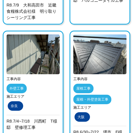
邸 バルコニータイル工事
R8.7/9 大和高田市 近畿
食糧株式会社様 明り取り
シーリング工事
工事内容
工事内容
外壁工事
屋根工事
施工エリア
屋根・外壁塗装工事
奈良
施工エリア
大阪
R8.7/4~7/18 川西町 T様
邸 壁修理工事
R8.6/30~7/22 堺市 E様