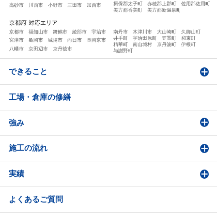
揖保郡太子町
赤穂郡上郡町
佐用郡佐用町
高砂市
川西市
小野市
三田市
加西市
美方郡香美町
美方郡新温泉町
京都府-対応エリア
京都市
福知山市
舞鶴市
綾部市
宇治市
南丹市
木津川市
大山崎町
久御山町
井手町
宇治田原町
笠置町
和束町
宮津市
亀岡市
城陽市
向日市
長岡京市
精華町
南山城村
京丹波町
伊根町
八幡市
京田辺市
京丹後市
与謝野町
できること
工場・倉庫の修繕
強み
施工の流れ
実績
よくあるご質問