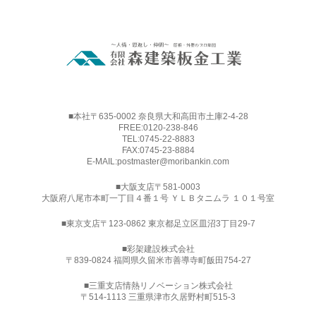
■本社〒635-0002 奈良県大和高田市土庫2-4-28
FREE:
0120-238-846
TEL:
0745-22-8883
FAX:0745-23-8884
E-MAIL:
postmaster@moribankin.com
■大阪支店〒581-0003
大阪府八尾市本町一丁目４番１号 ＹＬＢタニムラ １０１号室
■東京支店〒123-0862 東京都足立区皿沼3丁目29-7
■
彩架建設株式会社
〒839-0824 福岡県久留米市善導寺町飯田754-27
■三重支店情熱リノベーション株式会社
〒514-1113 三重県津市久居野村町515-3