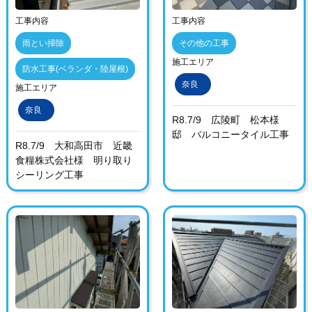
工事内容
工事内容
雨とい掃除
その他の工事
施工エリア
防水工事(ベランダ・陸屋根)
奈良
施工エリア
奈良
R8.7/9 広陵町 松本様
邸 バルコニータイル工事
R8.7/9 大和高田市 近畿
食糧株式会社様 明り取り
シーリング工事