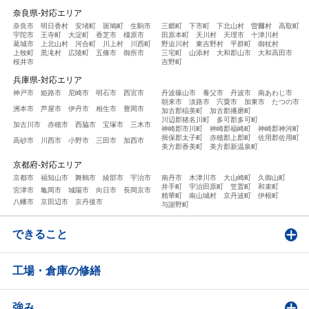
奈良県-対応エリア
奈良市
明日香村
安堵町
斑鳩町
生駒市
三郷町
下市町
下北山村
曽爾村
高取町
宇陀市
王寺町
大淀町
香芝市
橿原市
田原本町
天川村
天理市
十津川村
葛城市
上北山村
河合町
川上村
川西町
野迫川村
東吉野村
平群町
御杖村
上牧町
黒滝村
広陵町
五條市
御所市
三宅町
山添村
大和郡山市
大和高田市
桜井市
吉野町
兵庫県-対応エリア
神戸市
姫路市
尼崎市
明石市
西宮市
丹波篠山市
養父市
丹波市
南あわじ市
朝来市
淡路市
宍粟市
加東市
たつの市
洲本市
芦屋市
伊丹市
相生市
豊岡市
加古郡稲美町
加古郡播磨町
川辺郡猪名川町
多可郡多可町
加古川市
赤穂市
西脇市
宝塚市
三木市
神崎郡市川町
神崎郡福崎町
神崎郡神河町
揖保郡太子町
赤穂郡上郡町
佐用郡佐用町
高砂市
川西市
小野市
三田市
加西市
美方郡香美町
美方郡新温泉町
京都府-対応エリア
京都市
福知山市
舞鶴市
綾部市
宇治市
南丹市
木津川市
大山崎町
久御山町
井手町
宇治田原町
笠置町
和束町
宮津市
亀岡市
城陽市
向日市
長岡京市
精華町
南山城村
京丹波町
伊根町
八幡市
京田辺市
京丹後市
与謝野町
できること
工場・倉庫の修繕
強み