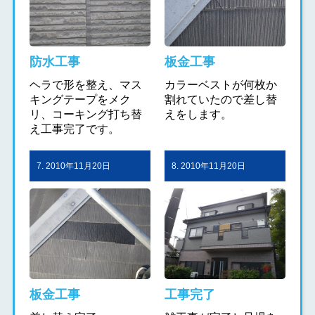
防水工事
板金工事
ヘラで形を整え、マス
カラーベストが何枚か
キングテープをメク
割れていたので差し替
リ、コーキング打ち替
えをします。
え工事完了です。
7. 2010年11月20日
8. 2010年11月20日
板金工事
工事完了