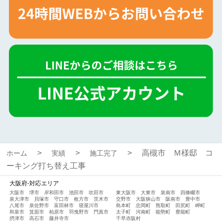
高槻市 Ｍ様邸 コ
ホーム
実績
施工完了
ーキング打ち替え工事
大阪府-対応エリア
大阪市
堺市
岸和田市
池田市
吹田市
東大阪市
大東市
泉南市
四條畷市
泉大津市
貝塚市
守口市
枚方市
茨木市
交野市
大阪狭山市
阪南市
豊中市
八尾市
泉佐野市
富田林市
寝屋川市
島本町
忠岡町
熊取町
田尻町
岬町
和泉市
箕面市
柏原市
羽曳野市
門真市
太子町
河南町
能勢町
豊能町
摂津市
高石市
藤井寺市
千早赤阪村