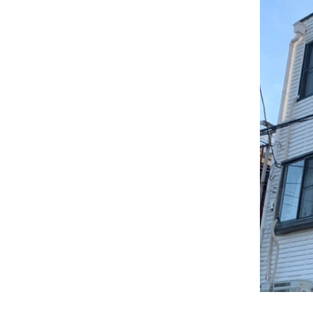
了
実
績