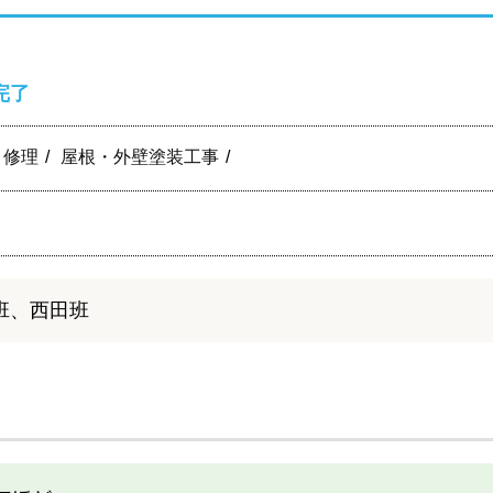
完了
り修理
屋根・外壁塗装工事
班、西田班