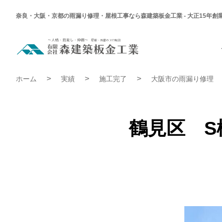
奈良・大阪・京都の雨漏り修理・屋根工事なら森建築板金工業 - 大正15年創
鶴
見
区
S
鶴見区 S様邸 外壁塗装工事、雨漏り修理工事 | 施工完了実
様
ホーム
実績
施工完了
大阪市の雨漏り修理
邸
外
壁
塗
装
工
鶴見区 S
事、
雨
漏
り
修
理
工
事
|
施
工
完