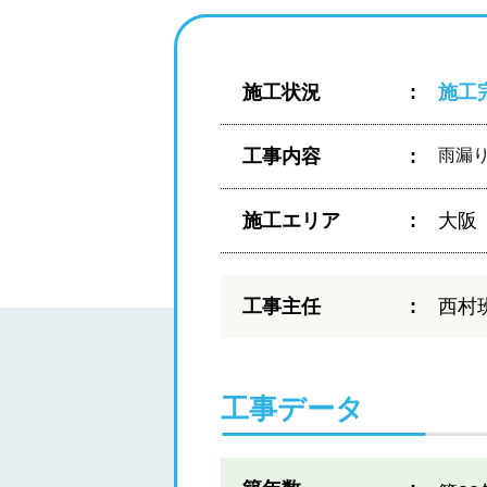
施工状況
施工
工事内容
雨漏
施工エリア
大阪
工事主任
西村
工事データ