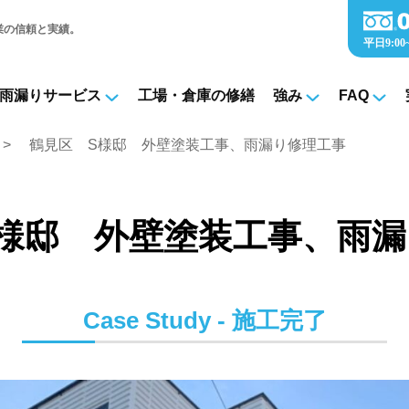
業の信頼と実績。
雨漏りサービス
工場・倉庫の修繕
強み
FAQ
績
鶴見区 S様邸 外壁塗装工事、雨漏り修理工事
様邸 外壁塗装工事、雨
Case Study - 施工完了