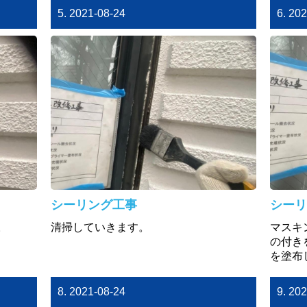
5. 2021-08-24
6. 20
シーリング工事
シーリ
。
清掃していきます。
マスキ
の付き
を塗布
8. 2021-08-24
9. 20