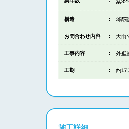
築年数
築3
構造
3階
お問合わせ内容
大雨
工事内容
外壁
工期
約17
施工詳細