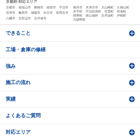
京都府-対応エリア
京都市
福知山市
舞鶴市
綾部市
宇治市
南丹市
木津川市
大山崎町
久御山町
井手町
宇治田原町
笠置町
和束町
宮津市
亀岡市
城陽市
向日市
長岡京市
精華町
南山城村
京丹波町
伊根町
八幡市
京田辺市
京丹後市
与謝野町
できること
工場・倉庫の修繕
強み
施工の流れ
実績
よくあるご質問
対応エリア