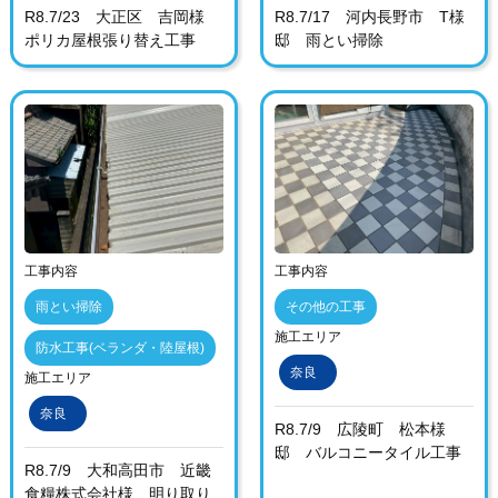
R8.7/23 大正区 吉岡様
R8.7/17 河内長野市 T様
ポリカ屋根張り替え工事
邸 雨とい掃除
工事内容
工事内容
雨とい掃除
その他の工事
施工エリア
防水工事(ベランダ・陸屋根)
奈良
施工エリア
奈良
R8.7/9 広陵町 松本様
邸 バルコニータイル工事
R8.7/9 大和高田市 近畿
食糧株式会社様 明り取り