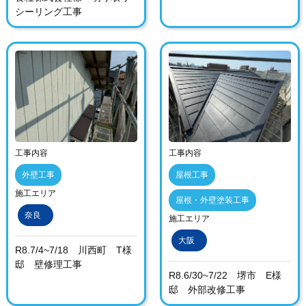
シーリング工事
工事内容
工事内容
外壁工事
屋根工事
施工エリア
屋根・外壁塗装工事
奈良
施工エリア
大阪
R8.7/4~7/18 川西町 T様
邸 壁修理工事
R8.6/30~7/22 堺市 E様
邸 外部改修工事