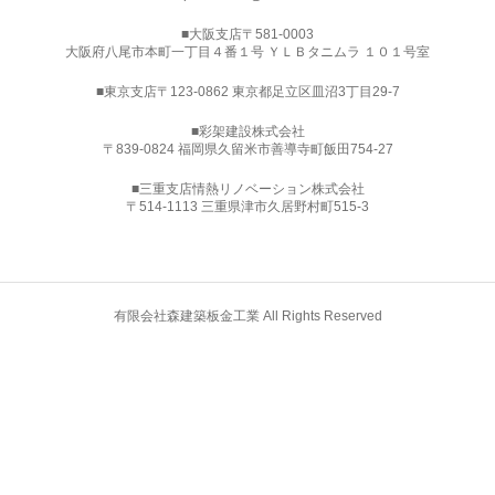
■大阪支店〒581-0003
大阪府八尾市本町一丁目４番１号 ＹＬＢタニムラ １０１号室
■東京支店〒123-0862 東京都足立区皿沼3丁目29-7
■
彩架建設株式会社
〒839-0824 福岡県久留米市善導寺町飯田754-27
■三重支店情熱リノベーション株式会社
〒514-1113 三重県津市久居野村町515-3
有限会社森建築板金工業 All Rights Reserved