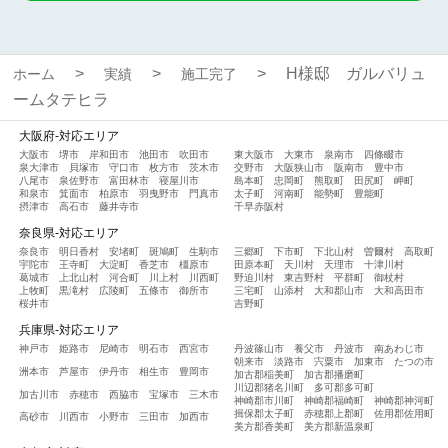
H様邸 ガルバリュ
ホーム
実績
施工完了
ームタテヒラ
大阪府-対応エリア
大阪市
堺市
岸和田市
池田市
吹田市
東大阪市
大東市
泉南市
四條畷市
泉大津市
貝塚市
守口市
枚方市
茨木市
交野市
大阪狭山市
阪南市
豊中市
八尾市
泉佐野市
富田林市
寝屋川市
島本町
忠岡町
熊取町
田尻町
岬町
和泉市
箕面市
柏原市
羽曳野市
門真市
太子町
河南町
能勢町
豊能町
摂津市
高石市
藤井寺市
千早赤阪村
奈良県-対応エリア
奈良市
明日香村
安堵町
斑鳩町
生駒市
三郷町
下市町
下北山村
曽爾村
高取町
宇陀市
王寺町
大淀町
香芝市
橿原市
田原本町
天川村
天理市
十津川村
葛城市
上北山村
河合町
川上村
川西町
野迫川村
東吉野村
平群町
御杖村
上牧町
黒滝村
広陵町
五條市
御所市
三宅町
山添村
大和郡山市
大和高田市
桜井市
吉野町
兵庫県-対応エリア
神戸市
姫路市
尼崎市
明石市
西宮市
丹波篠山市
養父市
丹波市
南あわじ市
朝来市
淡路市
宍粟市
加東市
たつの市
洲本市
芦屋市
伊丹市
相生市
豊岡市
加古郡稲美町
加古郡播磨町
川辺郡猪名川町
多可郡多可町
加古川市
赤穂市
西脇市
宝塚市
三木市
神崎郡市川町
神崎郡福崎町
神崎郡神河町
揖保郡太子町
赤穂郡上郡町
佐用郡佐用町
高砂市
川西市
小野市
三田市
加西市
美方郡香美町
美方郡新温泉町