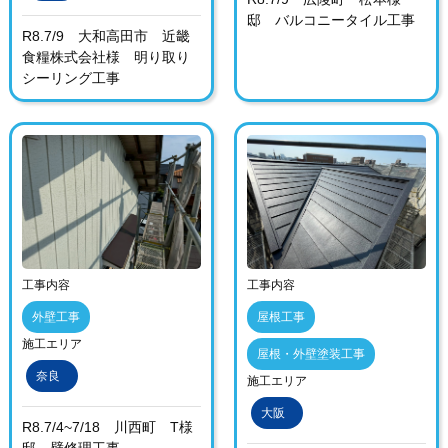
邸 バルコニータイル工事
R8.7/9 大和高田市 近畿
食糧株式会社様 明り取り
シーリング工事
工事内容
工事内容
外壁工事
屋根工事
施工エリア
屋根・外壁塗装工事
奈良
施工エリア
大阪
R8.7/4~7/18 川西町 T様