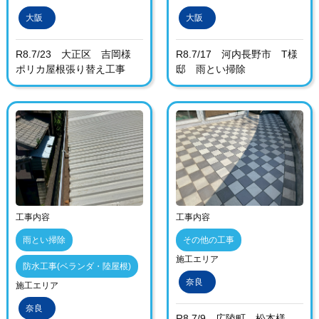
大阪
大阪
R8.7/23 大正区 吉岡様
R8.7/17 河内長野市 T様
ポリカ屋根張り替え工事
邸 雨とい掃除
工事内容
工事内容
雨とい掃除
その他の工事
施工エリア
防水工事(ベランダ・陸屋根)
奈良
施工エリア
奈良
R8.7/9 広陵町 松本様