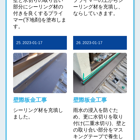
壁と水切りの取り合い
プライマーの上からシ
部分にシーリング材の
ーリング材を充填し、
付きを良くするプライ
ならしていきます。
マー(下地剤)を塗布しま
す。
25. 2023-01-17
26. 2023-01-17
壁際板金工事
壁際板金工事
シーリング材を充填し
雨水の浸入を防ぐた
ました。
め、更に水切りを取り
付け(二重水切り)、壁と
の取り合い部分をマス
キングテープで養生し