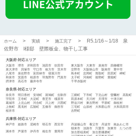
R5.1/16～1/18 泉
ホーム
実績
施工完了
佐野市 I様邸 壁際板金、物干し工事
大阪府-対応エリア
大阪市
堺市
岸和田市
池田市
吹田市
東大阪市
大東市
泉南市
四條畷市
泉大津市
貝塚市
守口市
枚方市
茨木市
交野市
大阪狭山市
阪南市
豊中市
八尾市
泉佐野市
富田林市
寝屋川市
島本町
忠岡町
熊取町
田尻町
岬町
和泉市
箕面市
柏原市
羽曳野市
門真市
太子町
河南町
能勢町
豊能町
摂津市
高石市
藤井寺市
千早赤阪村
奈良県-対応エリア
奈良市
明日香村
安堵町
斑鳩町
生駒市
三郷町
下市町
下北山村
曽爾村
高取町
宇陀市
王寺町
大淀町
香芝市
橿原市
田原本町
天川村
天理市
十津川村
葛城市
上北山村
河合町
川上村
川西町
野迫川村
東吉野村
平群町
御杖村
上牧町
黒滝村
広陵町
五條市
御所市
三宅町
山添村
大和郡山市
大和高田市
桜井市
吉野町
兵庫県-対応エリア
神戸市
姫路市
尼崎市
明石市
西宮市
丹波篠山市
養父市
丹波市
南あわじ市
朝来市
淡路市
宍粟市
加東市
たつの市
洲本市
芦屋市
伊丹市
相生市
豊岡市
加古郡稲美町
加古郡播磨町