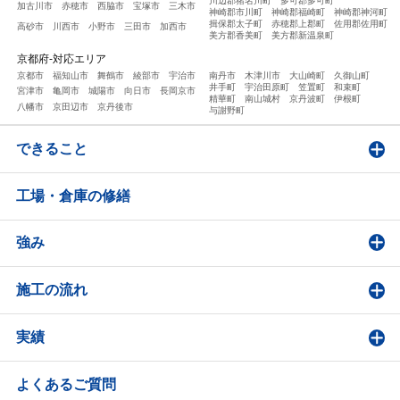
川辺郡猪名川町
多可郡多可町
加古川市
赤穂市
西脇市
宝塚市
三木市
神崎郡市川町
神崎郡福崎町
神崎郡神河町
揖保郡太子町
赤穂郡上郡町
佐用郡佐用町
高砂市
川西市
小野市
三田市
加西市
美方郡香美町
美方郡新温泉町
京都府-対応エリア
京都市
福知山市
舞鶴市
綾部市
宇治市
南丹市
木津川市
大山崎町
久御山町
井手町
宇治田原町
笠置町
和束町
宮津市
亀岡市
城陽市
向日市
長岡京市
精華町
南山城村
京丹波町
伊根町
八幡市
京田辺市
京丹後市
与謝野町
できること
工場・倉庫の修繕
強み
施工の流れ
実績
よくあるご質問