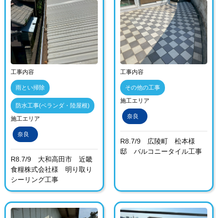
工事内容
工事内容
雨とい掃除
その他の工事
施工エリア
防水工事(ベランダ・陸屋根)
奈良
施工エリア
奈良
R8.7/9 広陵町 松本様
邸 バルコニータイル工事
R8.7/9 大和高田市 近畿
食糧株式会社様 明り取り
シーリング工事