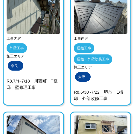
工事内容
工事内容
外壁工事
屋根工事
施工エリア
屋根・外壁塗装工事
奈良
施工エリア
大阪
R8.7/4~7/18 川西町 T様
邸 壁修理工事
R8.6/30~7/22 堺市 E様
邸 外部改修工事