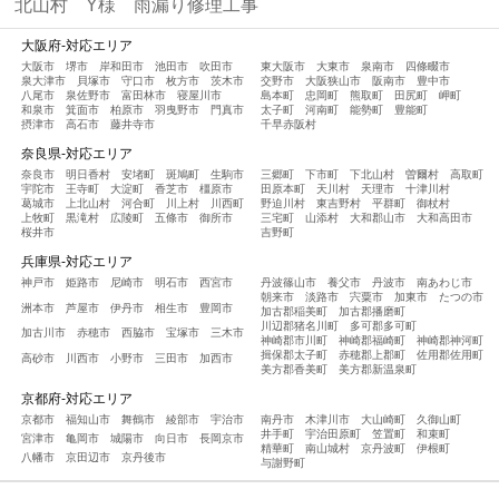
北山村 Y様 雨漏り修理工事
大阪府-対応エリア
大阪市
堺市
岸和田市
池田市
吹田市
東大阪市
大東市
泉南市
四條畷市
泉大津市
貝塚市
守口市
枚方市
茨木市
交野市
大阪狭山市
阪南市
豊中市
八尾市
泉佐野市
富田林市
寝屋川市
島本町
忠岡町
熊取町
田尻町
岬町
和泉市
箕面市
柏原市
羽曳野市
門真市
太子町
河南町
能勢町
豊能町
摂津市
高石市
藤井寺市
千早赤阪村
奈良県-対応エリア
奈良市
明日香村
安堵町
斑鳩町
生駒市
三郷町
下市町
下北山村
曽爾村
高取町
宇陀市
王寺町
大淀町
香芝市
橿原市
田原本町
天川村
天理市
十津川村
葛城市
上北山村
河合町
川上村
川西町
野迫川村
東吉野村
平群町
御杖村
上牧町
黒滝村
広陵町
五條市
御所市
三宅町
山添村
大和郡山市
大和高田市
桜井市
吉野町
兵庫県-対応エリア
神戸市
姫路市
尼崎市
明石市
西宮市
丹波篠山市
養父市
丹波市
南あわじ市
朝来市
淡路市
宍粟市
加東市
たつの市
洲本市
芦屋市
伊丹市
相生市
豊岡市
加古郡稲美町
加古郡播磨町
川辺郡猪名川町
多可郡多可町
加古川市
赤穂市
西脇市
宝塚市
三木市
神崎郡市川町
神崎郡福崎町
神崎郡神河町
揖保郡太子町
赤穂郡上郡町
佐用郡佐用町
高砂市
川西市
小野市
三田市
加西市
美方郡香美町
美方郡新温泉町
京都府-対応エリア
京都市
福知山市
舞鶴市
綾部市
宇治市
南丹市
木津川市
大山崎町
久御山町
井手町
宇治田原町
笠置町
和束町
宮津市
亀岡市
城陽市
向日市
長岡京市
精華町
南山城村
京丹波町
伊根町
八幡市
京田辺市
京丹後市
与謝野町