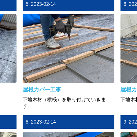
5. 2023-02-14
6. 20
屋根カバー工事
屋根カ
。
下地木材（横桟）を取り付けていきま
下地木
す。
8. 2023-02-14
9. 20