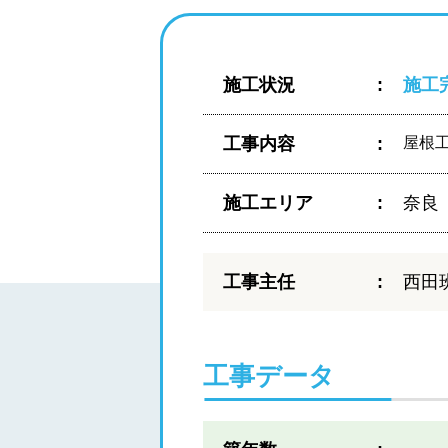
施工状況
施工
工事内容
屋根
施工エリア
奈良
工事主任
西田
工事データ