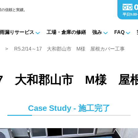
業の信頼と実績。
雨漏りサービス
工場・倉庫の修繕
強み
FAQ
実績
R5.2/14～17 大和郡山市 M様 屋根カバー工事
4～17 大和郡山市 M様 
Case Study - 施工完了