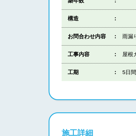
築年数
構造
お問合わせ内容
雨漏
工事内容
屋根
工期
5日
施工詳細