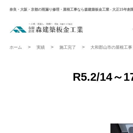
奈良・大阪・京都の雨漏り修理・屋根工事なら森建築板金工業 - 大正15年創
R5.2/14
～
17
大
R5.2/14～17 大和郡山市 M様 屋根カバー工事 | 施工完了
和
ホーム
実績
施工完了
大和郡山市の屋根工事
郡
山
市
M
様
屋
R5.2/1
根
カ
バ
ー
工
事
|
施
工
完
了
実