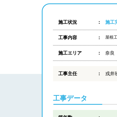
施工状況
施工
工事内容
屋根
施工エリア
奈良
工事主任
戎井
工事データ