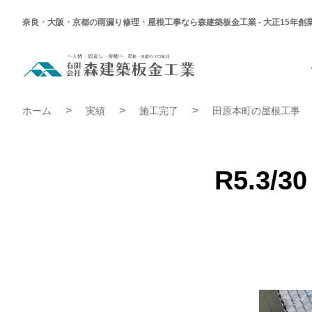
奈良・大阪・京都の雨漏り修理・屋根工事なら森建築板金工業 - 大正15年創
R5.3/30
田
原
本
R5.3/30 田原本町 S様邸 屋根補修工事 | 施工完了実績
町
ホーム
実績
施工完了
田原本町の屋根工事
S
様
邸
屋
根
補
R5.3
修
工
事
|
施
工
完
了
実
績