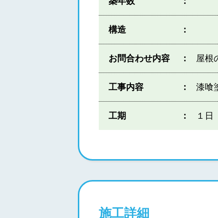
築年数
構造
お問合わせ内容
屋根
工事内容
漆喰
工期
１日
施工詳細