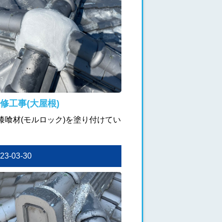
修工事(大屋根)
漆喰材(モルロック)を塗り付けてい
。
023-03-30