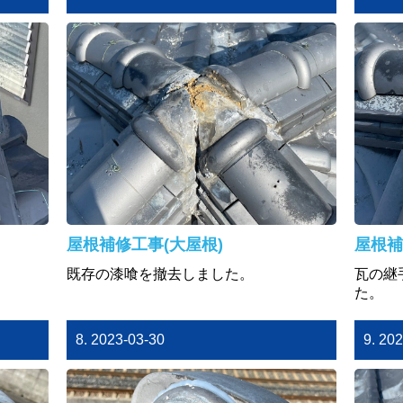
屋根補修工事(大屋根)
屋根補
既存の漆喰を撤去しました。
瓦の継
た。
8. 2023-03-30
9. 20