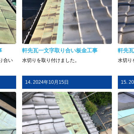
事
軒先瓦一文字取り合い板金工事
軒先瓦
り合い
水切りを取り付けました。
水切り
14. 2024年10月15日
15. 