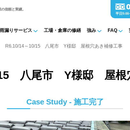
業の信頼と実績。
雨漏りサービス
工場・倉庫の修繕
強み
FAQ
施工完了実績
R6.10/14～10/15 八尾市 Y様邸 屋根穴あき補修工事
～10/15 八尾市 Y様邸 
Case Study - 施工完了