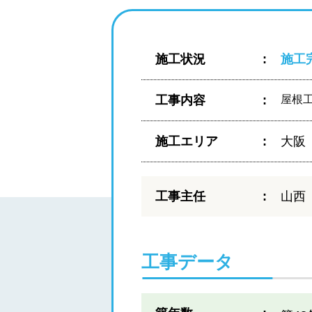
施工状況
施工
工事内容
屋根
施工エリア
大阪
工事主任
山西
工事データ