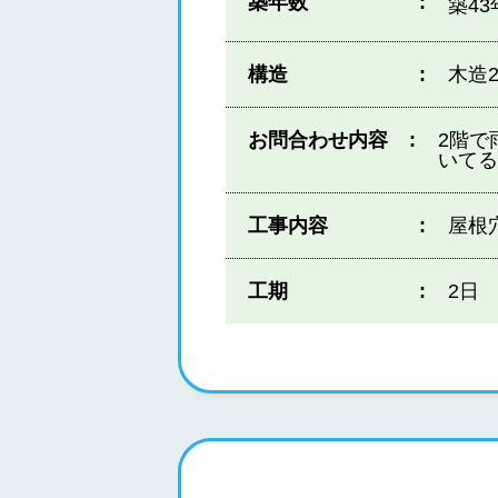
築年数
築4
構造
木造
お問合わせ内容
2階で
いて
工事内容
屋根
工期
2日