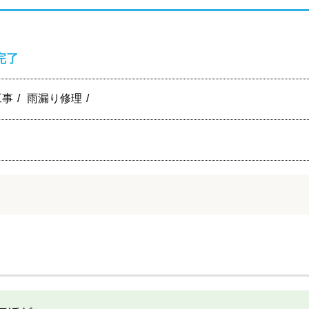
完了
工事
雨漏り修理