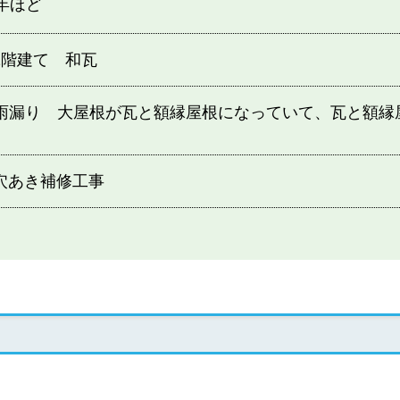
3年ほど
2階建て 和瓦
雨漏り 大屋根が瓦と額縁屋根になっていて、瓦と額縁
る
穴あき補修工事