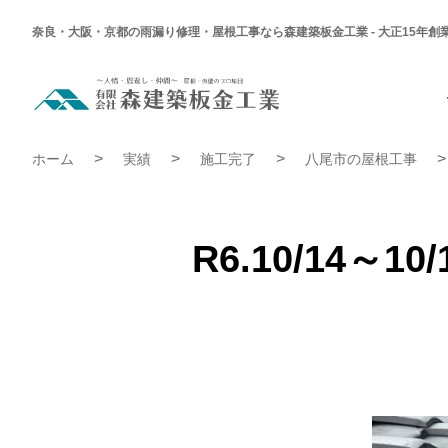
奈良・大阪・京都の雨漏り修理・屋根工事なら森建築板金工業 - 大正15年創
R6.10/14
～
10/15
八
R6.10/14～10/15 八尾市 Y様邸 屋根穴あき補修工事 | 
尾
ホーム
実績
施工完了
八尾市の屋根工事
市
Y
様
邸
屋
根
R6.10/14
穴
あ
き
補
修
工
事
|
施
工
完
了