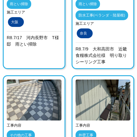
雨とい掃除
雨とい掃除
施工エリア
防水工事(ベランダ・陸屋根)
大阪
施工エリア
奈良
R8.7/17 河内長野市 T様
邸 雨とい掃除
R8.7/9 大和高田市 近畿
食糧株式会社様 明り取り
シーリング工事
工事内容
工事内容
その他の工事
外壁工事