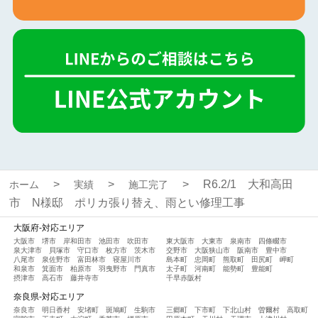
R6.2/1 大和高田
ホーム
実績
施工完了
市 N様邸 ポリカ張り替え、雨とい修理工事
大阪府-対応エリア
大阪市
堺市
岸和田市
池田市
吹田市
東大阪市
大東市
泉南市
四條畷市
泉大津市
貝塚市
守口市
枚方市
茨木市
交野市
大阪狭山市
阪南市
豊中市
八尾市
泉佐野市
富田林市
寝屋川市
島本町
忠岡町
熊取町
田尻町
岬町
和泉市
箕面市
柏原市
羽曳野市
門真市
太子町
河南町
能勢町
豊能町
摂津市
高石市
藤井寺市
千早赤阪村
奈良県-対応エリア
奈良市
明日香村
安堵町
斑鳩町
生駒市
三郷町
下市町
下北山村
曽爾村
高取町