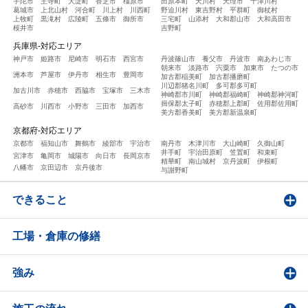
宇陀市
王寺町
大淀町
香芝市
橿原市
田原本町
天川村
天理市
十津川村
葛城市
上北山村
河合町
川上村
川西町
野迫川村
東吉野村
平群町
御杖村
上牧町
黒滝村
広陵町
五條市
御所市
三宅町
山添村
大和郡山市
大和高田市
桜井市
吉野町
兵庫県-対応エリア
神戸市
姫路市
尼崎市
明石市
西宮市
丹波篠山市
養父市
丹波市
南あわじ市
朝来市
淡路市
宍粟市
加東市
たつの市
洲本市
芦屋市
伊丹市
相生市
豊岡市
加古郡稲美町
加古郡播磨町
川辺郡猪名川町
多可郡多可町
加古川市
赤穂市
西脇市
宝塚市
三木市
神崎郡市川町
神崎郡福崎町
神崎郡神河町
揖保郡太子町
赤穂郡上郡町
佐用郡佐用町
高砂市
川西市
小野市
三田市
加西市
美方郡香美町
美方郡新温泉町
京都府-対応エリア
京都市
福知山市
舞鶴市
綾部市
宇治市
南丹市
木津川市
大山崎町
久御山町
井手町
宇治田原町
笠置町
和束町
宮津市
亀岡市
城陽市
向日市
長岡京市
精華町
南山城村
京丹波町
伊根町
八幡市
京田辺市
京丹後市
与謝野町
できること
工場・倉庫の修繕
強み