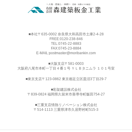
■本社〒635-0002 奈良県大和高田市土庫2-4-28
FREE:
0120-238-846
TEL:
0745-22-8883
FAX:0745-23-8884
E-MAIL:
postmaster@moribankin.com
■大阪支店〒581-0003
大阪府八尾市本町一丁目４番１号 ＹＬＢタニムラ １０１号室
■東京支店〒123-0862 東京都足立区皿沼3丁目29-7
■
彩架建設株式会社
〒839-0824 福岡県久留米市善導寺町飯田754-27
■三重支店情熱リノベーション株式会社
〒514-1113 三重県津市久居野村町515-3