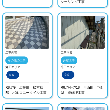
シーリング工事
工事内容
工事内容
その他の工事
外壁工事
施工エリア
施工エリア
奈良
奈良
R8.7/9 広陵町 松本様
R8.7/4~7/18 川西町 T様
邸 バルコニータイル工事
邸 壁修理工事