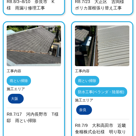
R8.8/3~8/10 奈良市 K
R8.7/23 大正区 吉岡様
様 雨漏り修理工事
ポリカ屋根張り替え工事
工事内容
工事内容
雨とい掃除
雨とい掃除
施工エリア
防水工事(ベランダ・陸屋根)
大阪
施工エリア
奈良
R8.7/17 河内長野市 T様
邸 雨とい掃除
R8.7/9 大和高田市 近畿
食糧株式会社様 明り取り