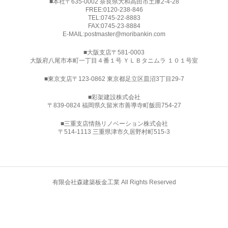
■本社〒635-0002 奈良県大和高田市土庫2-4-28
FREE:
0120-238-846
TEL:
0745-22-8883
FAX:0745-23-8884
E-MAIL:
postmaster@moribankin.com
■大阪支店〒581-0003
大阪府八尾市本町一丁目４番１号 ＹＬＢタニムラ １０１号室
■東京支店〒123-0862 東京都足立区皿沼3丁目29-7
■
彩架建設株式会社
〒839-0824 福岡県久留米市善導寺町飯田754-27
■三重支店情熱リノベーション株式会社
〒514-1113 三重県津市久居野村町515-3
有限会社森建築板金工業 All Rights Reserved