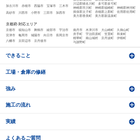
川辺郡猪名川町
多可郡多可町
加古川市
赤穂市
西脇市
宝塚市
三木市
神崎郡市川町
神崎郡福崎町
神崎郡神河町
揖保郡太子町
赤穂郡上郡町
佐用郡佐用町
高砂市
川西市
小野市
三田市
加西市
美方郡香美町
美方郡新温泉町
京都府-対応エリア
京都市
福知山市
舞鶴市
綾部市
宇治市
南丹市
木津川市
大山崎町
久御山町
井手町
宇治田原町
笠置町
和束町
宮津市
亀岡市
城陽市
向日市
長岡京市
精華町
南山城村
京丹波町
伊根町
八幡市
京田辺市
京丹後市
与謝野町
できること
工場・倉庫の修繕
強み
施工の流れ
実績
よくあるご質問