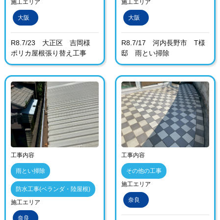
施工エリア
施工エリア
大阪
大阪
R8.7/23 大正区 吉岡様
R8.7/17 河内長野市 T様
ポリカ屋根張り替え工事
邸 雨とい掃除
工事内容
工事内容
雨とい掃除
その他の工事
施工エリア
防水工事(ベランダ・陸屋根)
奈良
施工エリア
奈良