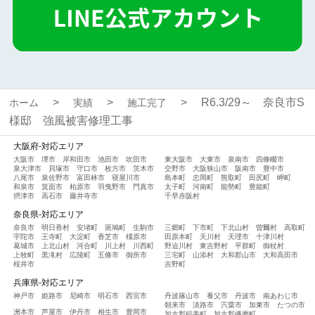
R6.3/29～ 奈良市S
ホーム
実績
施工完了
様邸 強風被害修理工事
大阪府-対応エリア
大阪市
堺市
岸和田市
池田市
吹田市
東大阪市
大東市
泉南市
四條畷市
泉大津市
貝塚市
守口市
枚方市
茨木市
交野市
大阪狭山市
阪南市
豊中市
八尾市
泉佐野市
富田林市
寝屋川市
島本町
忠岡町
熊取町
田尻町
岬町
和泉市
箕面市
柏原市
羽曳野市
門真市
太子町
河南町
能勢町
豊能町
摂津市
高石市
藤井寺市
千早赤阪村
奈良県-対応エリア
奈良市
明日香村
安堵町
斑鳩町
生駒市
三郷町
下市町
下北山村
曽爾村
高取町
宇陀市
王寺町
大淀町
香芝市
橿原市
田原本町
天川村
天理市
十津川村
葛城市
上北山村
河合町
川上村
川西町
野迫川村
東吉野村
平群町
御杖村
上牧町
黒滝村
広陵町
五條市
御所市
三宅町
山添村
大和郡山市
大和高田市
桜井市
吉野町
兵庫県-対応エリア
神戸市
姫路市
尼崎市
明石市
西宮市
丹波篠山市
養父市
丹波市
南あわじ市
朝来市
淡路市
宍粟市
加東市
たつの市
洲本市
芦屋市
伊丹市
相生市
豊岡市
加古郡稲美町
加古郡播磨町