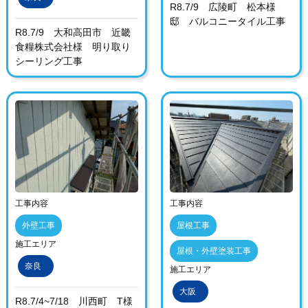
R8.7/9 広陵町 松本様
邸 バルコニータイル工事
R8.7/9 大和高田市 近畿
食糧株式会社様 明り取り
シーリング工事
工事内容
工事内容
外壁工事
屋根工事
施工エリア
屋根・外壁塗装工事
奈良
施工エリア
大阪
R8.7/4~7/18 川西町 T様