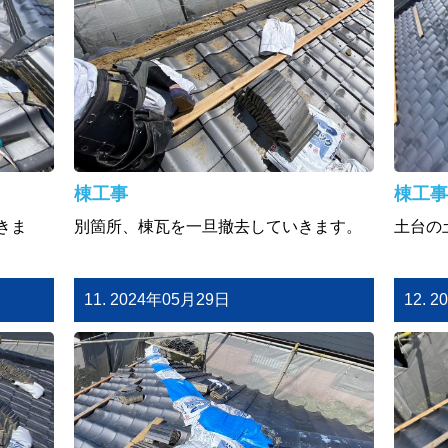
棟工事
棟工事
きま
別箇所、棟瓦を一旦撤去していきます。
土台の
11. 2024年05月29日
12. 