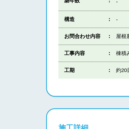
築年数
-
構造
-
お問合わせ内容
屋根
工事内容
棟積
工期
約20
施工詳細