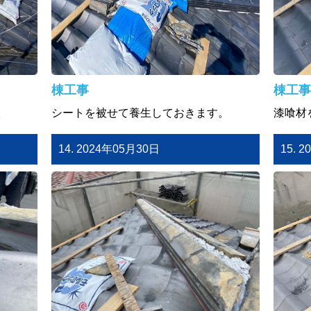
棟工事
棟工事
。
シートを被せて養生しておきます。
漆喰材
14. 2024年05月30日
15. 