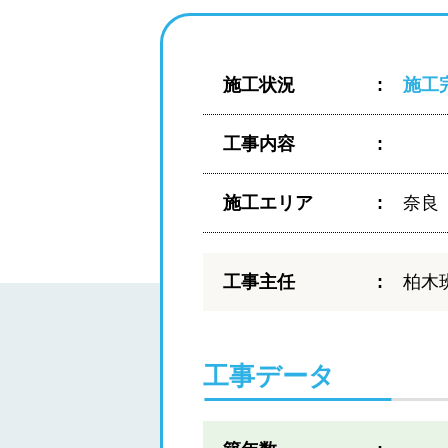
施工状況
施工
工事内容
施工エリア
奈良
工事主任
柏木
工事データ