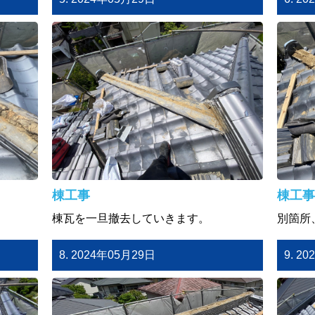
棟工事
棟工事
棟瓦を一旦撤去していきます。
別箇所
8. 2024年05月29日
9. 2