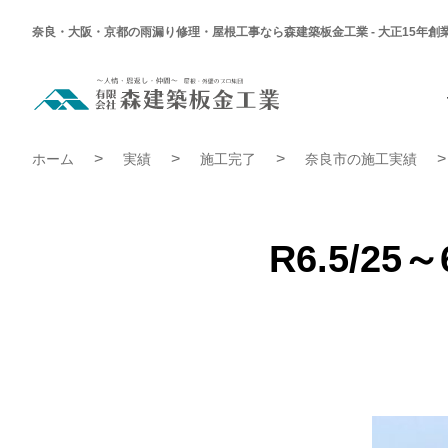
奈良・大阪・京都の雨漏り修理・屋根工事なら森建築板金工業 - 大正15年創
R6.5/25
～
6/15
奈
R6.5/25～6/15 奈良市 O様邸 外部改修工事 | 施工完了実績
良
ホーム
実績
施工完了
奈良市の施工実績
市
O
様
邸
外
部
R6.5/2
改
修
工
事
|
施
工
完
了
実
績