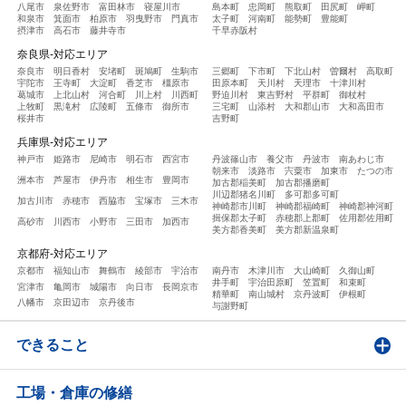
八尾市
泉佐野市
富田林市
寝屋川市
島本町
忠岡町
熊取町
田尻町
岬町
和泉市
箕面市
柏原市
羽曳野市
門真市
太子町
河南町
能勢町
豊能町
摂津市
高石市
藤井寺市
千早赤阪村
奈良県-対応エリア
奈良市
明日香村
安堵町
斑鳩町
生駒市
三郷町
下市町
下北山村
曽爾村
高取町
宇陀市
王寺町
大淀町
香芝市
橿原市
田原本町
天川村
天理市
十津川村
葛城市
上北山村
河合町
川上村
川西町
野迫川村
東吉野村
平群町
御杖村
上牧町
黒滝村
広陵町
五條市
御所市
三宅町
山添村
大和郡山市
大和高田市
桜井市
吉野町
兵庫県-対応エリア
神戸市
姫路市
尼崎市
明石市
西宮市
丹波篠山市
養父市
丹波市
南あわじ市
朝来市
淡路市
宍粟市
加東市
たつの市
洲本市
芦屋市
伊丹市
相生市
豊岡市
加古郡稲美町
加古郡播磨町
川辺郡猪名川町
多可郡多可町
加古川市
赤穂市
西脇市
宝塚市
三木市
神崎郡市川町
神崎郡福崎町
神崎郡神河町
揖保郡太子町
赤穂郡上郡町
佐用郡佐用町
高砂市
川西市
小野市
三田市
加西市
美方郡香美町
美方郡新温泉町
京都府-対応エリア
京都市
福知山市
舞鶴市
綾部市
宇治市
南丹市
木津川市
大山崎町
久御山町
井手町
宇治田原町
笠置町
和束町
宮津市
亀岡市
城陽市
向日市
長岡京市
精華町
南山城村
京丹波町
伊根町
八幡市
京田辺市
京丹後市
与謝野町
できること
工場・倉庫の修繕