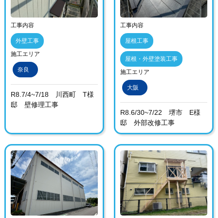
工事内容
工事内容
外壁工事
屋根工事
施工エリア
屋根・外壁塗装工事
奈良
施工エリア
大阪
R8.7/4~7/18 川西町 T様
邸 壁修理工事
R8.6/30~7/22 堺市 E様
邸 外部改修工事