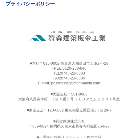
プライバシーポリシー
■本社〒635-0002 奈良県大和高田市土庫2-4-28
FREE:
0120-238-846
TEL:
0745-22-8883
FAX:0745-23-8884
E-MAIL:
postmaster@moribankin.com
■大阪支店〒581-0003
大阪府八尾市本町一丁目４番１号 ＹＬＢタニムラ １０１号室
■東京支店〒123-0862 東京都足立区皿沼3丁目29-7
■
彩架建設株式会社
〒839-0824 福岡県久留米市善導寺町飯田754-27
■三重支店情熱リノベーション株式会社