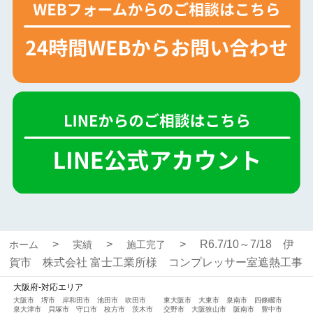
R6.7/10～7/18 伊
ホーム
実績
施工完了
賀市 株式会社 富士工業所様 コンプレッサー室遮熱工事
大阪府-対応エリア
大阪市
堺市
岸和田市
池田市
吹田市
東大阪市
大東市
泉南市
四條畷市
泉大津市
貝塚市
守口市
枚方市
茨木市
交野市
大阪狭山市
阪南市
豊中市