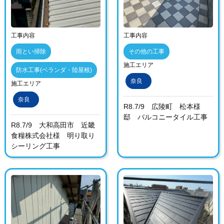
工事内容
工事内容
雨とい掃除
その他の工事
施工エリア
防水工事(ベランダ・陸屋根)
奈良
施工エリア
奈良
R8.7/9 広陵町 松本様
邸 バルコニータイル工事
R8.7/9 大和高田市 近畿
食糧株式会社様 明り取り
シーリング工事