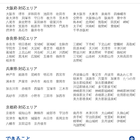
大阪府-対応エリア
大阪市
堺市
岸和田市
池田市
吹田市
東大阪市
大東市
泉南市
四條畷市
泉大津市
貝塚市
守口市
枚方市
茨木市
交野市
大阪狭山市
阪南市
豊中市
八尾市
泉佐野市
富田林市
寝屋川市
島本町
忠岡町
熊取町
田尻町
岬町
和泉市
箕面市
柏原市
羽曳野市
門真市
太子町
河南町
能勢町
豊能町
摂津市
高石市
藤井寺市
千早赤阪村
奈良県-対応エリア
奈良市
明日香村
安堵町
斑鳩町
生駒市
三郷町
下市町
下北山村
曽爾村
高取町
宇陀市
王寺町
大淀町
香芝市
橿原市
田原本町
天川村
天理市
十津川村
葛城市
上北山村
河合町
川上村
川西町
野迫川村
東吉野村
平群町
御杖村
上牧町
黒滝村
広陵町
五條市
御所市
三宅町
山添村
大和郡山市
大和高田市
桜井市
吉野町
兵庫県-対応エリア
神戸市
姫路市
尼崎市
明石市
西宮市
丹波篠山市
養父市
丹波市
南あわじ市
朝来市
淡路市
宍粟市
加東市
たつの市
洲本市
芦屋市
伊丹市
相生市
豊岡市
加古郡稲美町
加古郡播磨町
川辺郡猪名川町
多可郡多可町
加古川市
赤穂市
西脇市
宝塚市
三木市
神崎郡市川町
神崎郡福崎町
神崎郡神河町
揖保郡太子町
赤穂郡上郡町
佐用郡佐用町
高砂市
川西市
小野市
三田市
加西市
美方郡香美町
美方郡新温泉町
京都府-対応エリア
京都市
福知山市
舞鶴市
綾部市
宇治市
南丹市
木津川市
大山崎町
久御山町
井手町
宇治田原町
笠置町
和束町
宮津市
亀岡市
城陽市
向日市
長岡京市
精華町
南山城村
京丹波町
伊根町
八幡市
京田辺市
京丹後市
与謝野町
できること