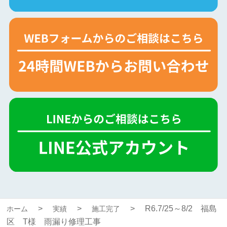
R6.7/25～8/2 福島
ホーム
実績
施工完了
区 T様 雨漏り修理工事