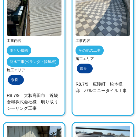
工事内容
工事内容
雨とい掃除
その他の工事
施工エリア
防水工事(ベランダ・陸屋根)
奈良
施工エリア
奈良
R8.7/9 広陵町 松本様
邸 バルコニータイル工事
R8.7/9 大和高田市 近畿
食糧株式会社様 明り取り
シーリング工事