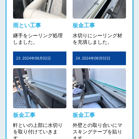
雨とい工事
板金工事
継手をシーリング処理
水切りにシーリング材
しました。
を充填しました。
23. 2024年08月02日
24. 2024年08月02日
板金工事
板金工事
軒といの上部に水切り
外壁との取り合いにマ
を取り付けていきま
スキングテープを貼り
す。
ます。