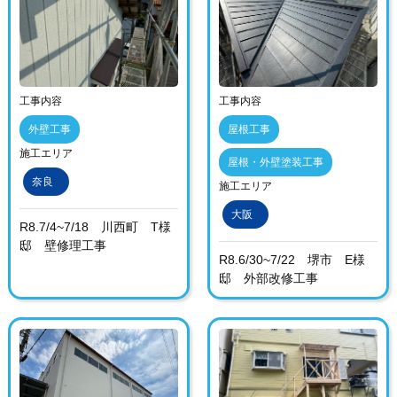
工事内容
工事内容
外壁工事
屋根工事
施工エリア
屋根・外壁塗装工事
奈良
施工エリア
大阪
R8.7/4~7/18 川西町 T様
邸 壁修理工事
R8.6/30~7/22 堺市 E様
邸 外部改修工事