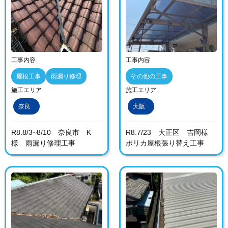
工事内容
工事内容
屋根工事
雨漏り修理
その他の工事
施工エリア
施工エリア
奈良
大阪
R8.8/3~8/10 奈良市 K
R8.7/23 大正区 吉岡様
様 雨漏り修理工事
ポリカ屋根張り替え工事