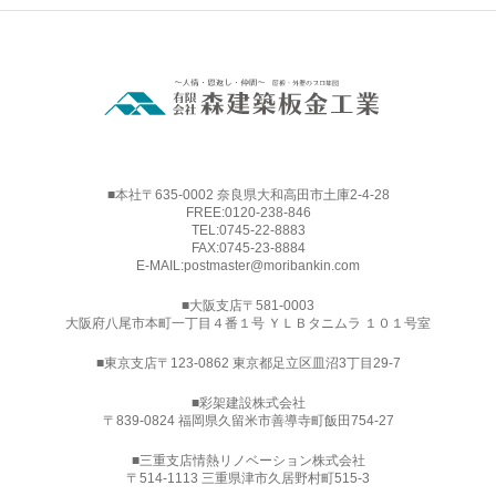
■本社〒635-0002 奈良県大和高田市土庫2-4-28
FREE:
0120-238-846
TEL:
0745-22-8883
FAX:0745-23-8884
E-MAIL:
postmaster@moribankin.com
■大阪支店〒581-0003
大阪府八尾市本町一丁目４番１号 ＹＬＢタニムラ １０１号室
■東京支店〒123-0862 東京都足立区皿沼3丁目29-7
■
彩架建設株式会社
〒839-0824 福岡県久留米市善導寺町飯田754-27
■三重支店情熱リノベーション株式会社
〒514-1113 三重県津市久居野村町515-3