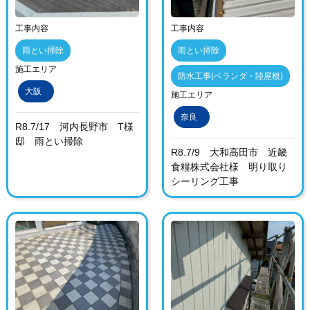
工事内容
工事内容
雨とい掃除
雨とい掃除
施工エリア
防水工事(ベランダ・陸屋根)
大阪
施工エリア
奈良
R8.7/17 河内長野市 T様
邸 雨とい掃除
R8.7/9 大和高田市 近畿
食糧株式会社様 明り取り
シーリング工事