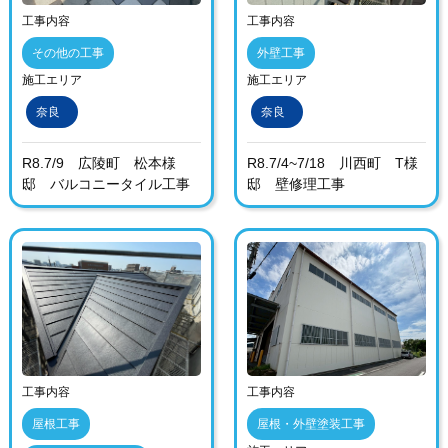
工事内容
工事内容
その他の工事
外壁工事
施工エリア
施工エリア
奈良
奈良
R8.7/9 広陵町 松本様
R8.7/4~7/18 川西町 T様
邸 バルコニータイル工事
邸 壁修理工事
工事内容
工事内容
屋根工事
屋根・外壁塗装工事