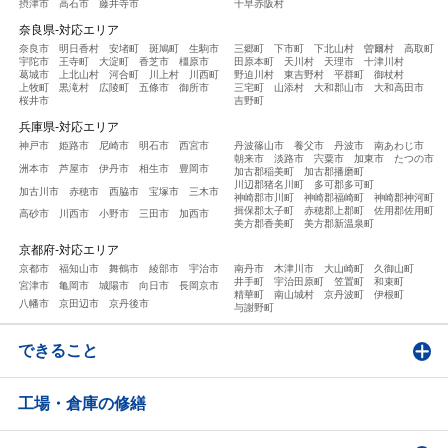
摂津市
高石市
藤井寺市
千早赤阪村
奈良県-対応エリア
奈良市
明日香村
安堵町
斑鳩町
生駒市
三郷町
下市町
下北山村
曽爾村
高取町
宇陀市
王寺町
大淀町
香芝市
橿原市
田原本町
天川村
天理市
十津川村
葛城市
上北山村
河合町
川上村
川西町
野迫川村
東吉野村
平群町
御杖村
上牧町
黒滝村
広陵町
五條市
御所市
三宅町
山添村
大和郡山市
大和高田市
桜井市
吉野町
兵庫県-対応エリア
神戸市
姫路市
尼崎市
明石市
西宮市
丹波篠山市
養父市
丹波市
南あわじ市
朝来市
淡路市
宍粟市
加東市
たつの市
洲本市
芦屋市
伊丹市
相生市
豊岡市
加古郡稲美町
加古郡播磨町
川辺郡猪名川町
多可郡多可町
加古川市
赤穂市
西脇市
宝塚市
三木市
神崎郡市川町
神崎郡福崎町
神崎郡神河町
揖保郡太子町
赤穂郡上郡町
佐用郡佐用町
高砂市
川西市
小野市
三田市
加西市
美方郡香美町
美方郡新温泉町
京都府-対応エリア
京都市
福知山市
舞鶴市
綾部市
宇治市
南丹市
木津川市
大山崎町
久御山町
井手町
宇治田原町
笠置町
和束町
宮津市
亀岡市
城陽市
向日市
長岡京市
精華町
南山城村
京丹波町
伊根町
八幡市
京田辺市
京丹後市
与謝野町
できること
工場・倉庫の修繕