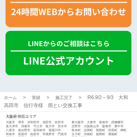
R6.9/2～9/3 大和
ホーム
実績
施工完了
高田市 信行寺様 雨とい交換工事
大阪府-対応エリア
大阪市
堺市
岸和田市
池田市
吹田市
東大阪市
大東市
泉南市
四條畷市
泉大津市
貝塚市
守口市
枚方市
茨木市
交野市
大阪狭山市
阪南市
豊中市
八尾市
泉佐野市
富田林市
寝屋川市
島本町
忠岡町
熊取町
田尻町
岬町
和泉市
箕面市
柏原市
羽曳野市
門真市
太子町
河南町
能勢町
豊能町