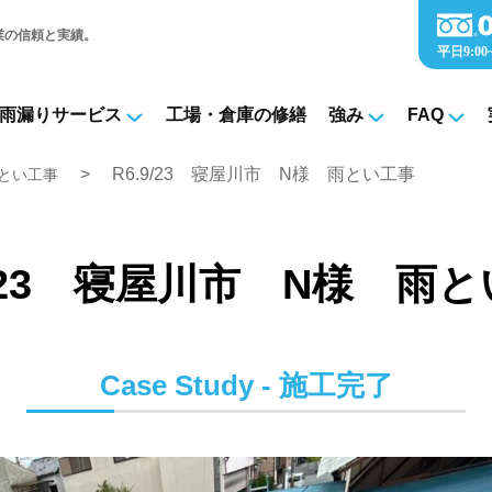
業の信頼と実績。
雨漏りサービス
工場・倉庫の修繕
強み
FAQ
R6.9/23 寝屋川市 N様 雨とい工事
とい工事
9/23 寝屋川市 N様 雨
Case Study - 施工完了