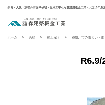
奈良・大阪・京都の雨漏り修理・屋根工事なら森建築板金工業 - 大正15年創
R6.9/23
寝
屋
川
R6.9/23 寝屋川市 N様 雨とい工事 | 施工完了実績
市
ホーム
実績
施工完了
寝屋川市の雨どい・雨
N
様
雨
と
い
工
R6.
事
|
施
工
完
了
実
績