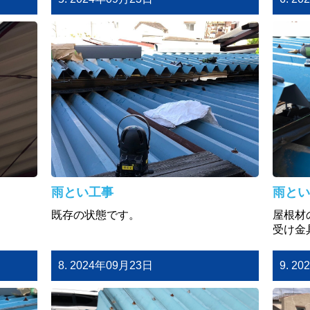
雨とい工事
雨とい
既存の状態です。
屋根材
受け金
8. 2024年09月23日
9. 2