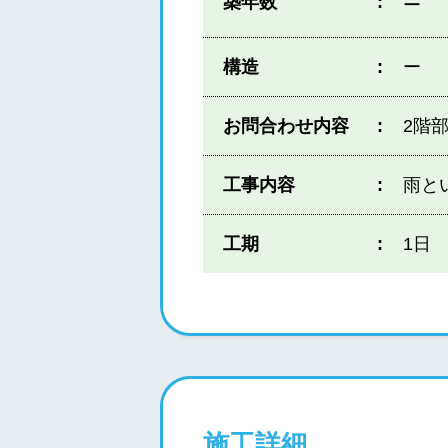
築年数
ー
構造
ー
お問合わせ内容
2階
工事内容
雨と
工期
1日
施工詳細