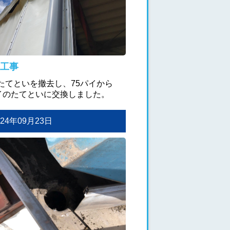
工事
たてといを撤去し、75パイから
パイのたてといに交換しました。
2024年09月23日