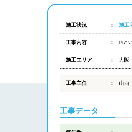
施工状況
施工
工事内容
雨と
施工エリア
大阪
工事主任
山西
工事データ