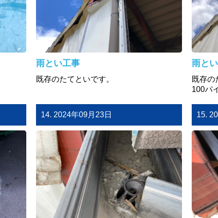
雨とい工事
雨とい
。
既存のたてといです。
既存の
100
14. 2024年09月23日
15. 