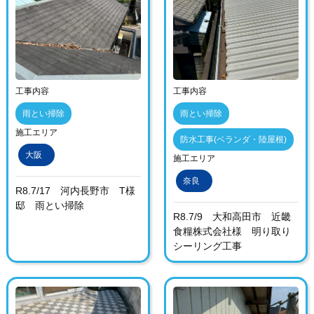
工事内容
工事内容
雨とい掃除
雨とい掃除
施工エリア
防水工事(ベランダ・陸屋根)
大阪
施工エリア
奈良
R8.7/17 河内長野市 T様
邸 雨とい掃除
R8.7/9 大和高田市 近畿
食糧株式会社様 明り取り
シーリング工事