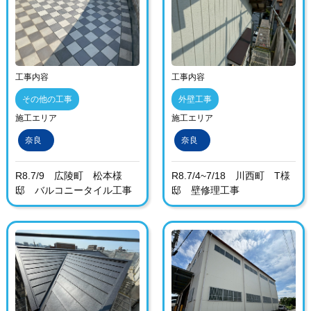
工事内容
工事内容
その他の工事
外壁工事
施工エリア
施工エリア
奈良
奈良
R8.7/9 広陵町 松本様
R8.7/4~7/18 川西町 T様
邸 バルコニータイル工事
邸 壁修理工事