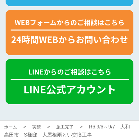
R6.9/6～9/7 大和
ホーム
実績
施工完了
高田市 S様邸 大屋根雨とい交換工事