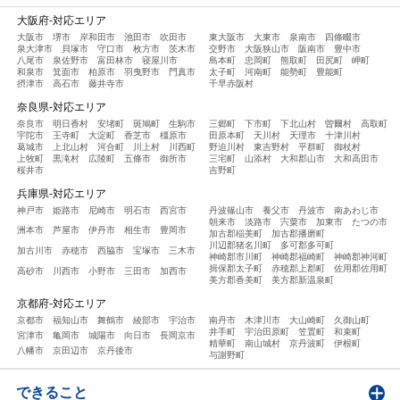
大阪府-対応エリア
大阪市
堺市
岸和田市
池田市
吹田市
東大阪市
大東市
泉南市
四條畷市
泉大津市
貝塚市
守口市
枚方市
茨木市
交野市
大阪狭山市
阪南市
豊中市
八尾市
泉佐野市
富田林市
寝屋川市
島本町
忠岡町
熊取町
田尻町
岬町
和泉市
箕面市
柏原市
羽曳野市
門真市
太子町
河南町
能勢町
豊能町
摂津市
高石市
藤井寺市
千早赤阪村
奈良県-対応エリア
奈良市
明日香村
安堵町
斑鳩町
生駒市
三郷町
下市町
下北山村
曽爾村
高取町
宇陀市
王寺町
大淀町
香芝市
橿原市
田原本町
天川村
天理市
十津川村
葛城市
上北山村
河合町
川上村
川西町
野迫川村
東吉野村
平群町
御杖村
上牧町
黒滝村
広陵町
五條市
御所市
三宅町
山添村
大和郡山市
大和高田市
桜井市
吉野町
兵庫県-対応エリア
神戸市
姫路市
尼崎市
明石市
西宮市
丹波篠山市
養父市
丹波市
南あわじ市
朝来市
淡路市
宍粟市
加東市
たつの市
洲本市
芦屋市
伊丹市
相生市
豊岡市
加古郡稲美町
加古郡播磨町
川辺郡猪名川町
多可郡多可町
加古川市
赤穂市
西脇市
宝塚市
三木市
神崎郡市川町
神崎郡福崎町
神崎郡神河町
揖保郡太子町
赤穂郡上郡町
佐用郡佐用町
高砂市
川西市
小野市
三田市
加西市
美方郡香美町
美方郡新温泉町
京都府-対応エリア
京都市
福知山市
舞鶴市
綾部市
宇治市
南丹市
木津川市
大山崎町
久御山町
井手町
宇治田原町
笠置町
和束町
宮津市
亀岡市
城陽市
向日市
長岡京市
精華町
南山城村
京丹波町
伊根町
八幡市
京田辺市
京丹後市
与謝野町
できること