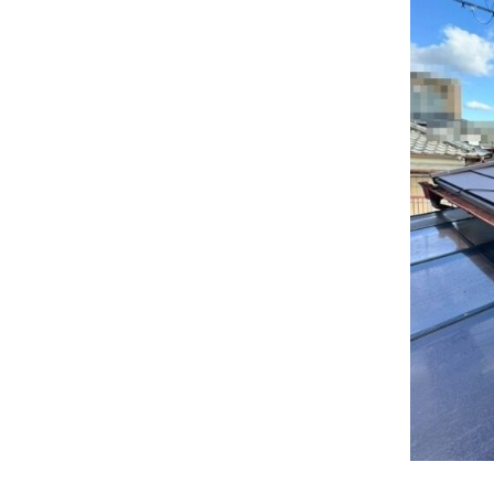
事
|
施
工
完
了
実
績