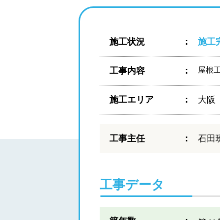
施工状況
施工
工事内容
屋根
施工エリア
大阪
工事主任
石田
工事データ