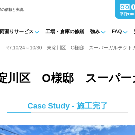
業の信頼と実績。
雨漏りサービス
工場・倉庫の修繕
強み
FAQ
バー工事 | 施工完了実績
R7.10/24～10/30 東淀川区 O様邸 スーパーガルテク
/30 東淀川区 O様邸 スー
Case Study - 施工完了