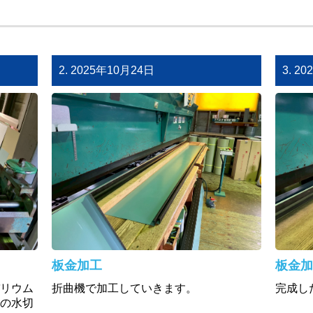
2. 2025年10月24日
3. 2
板金加工
板金加
バリウム
折曲機で加工していきます。
完成し
ルの水切