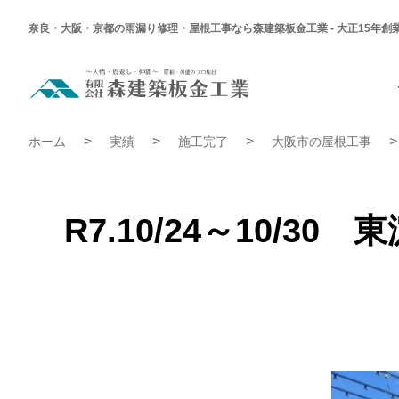
奈良・大阪・京都の雨漏り修理・屋根工事なら森建築板金工業 - 大正15年創
R7.10/24
～
10/30
東
R7.10/24～10/30 東淀川区 O様邸 スーパーガルテクトカ
淀
ホーム
実績
施工完了
大阪市の屋根工事
川
区
O
様
邸
ス
R7.10/24～10
ー
パ
ー
ガ
ル
テ
ク
ト
カ
バ
ー
工