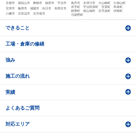
京都市
福知山市
舞鶴市
綾部市
宇治市
南丹市
木津川市
大山崎町
久御山町
井手町
宇治田原町
笠置町
和束町
宮津市
亀岡市
城陽市
向日市
長岡京市
精華町
南山城村
京丹波町
伊根町
八幡市
京田辺市
京丹後市
与謝野町
できること
工場・倉庫の修繕
強み
施工の流れ
実績
よくあるご質問
対応エリア