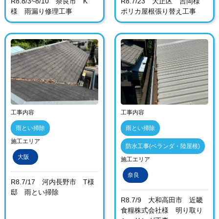
R8.8/3~8/10 奈良市 K
R8.7/23 大正区 吉岡様
様 雨漏り修理工事
ポリカ屋根張り替え工事
工事内容
工事内容
雨とい掃除
雨とい掃除
施工エリア
防水工事(ベランダ・陸屋根)
大阪
施工エリア
奈良
R8.7/17 河内長野市 T様
邸 雨とい掃除
R8.7/9 大和高田市 近畿
食糧株式会社様 明り取り