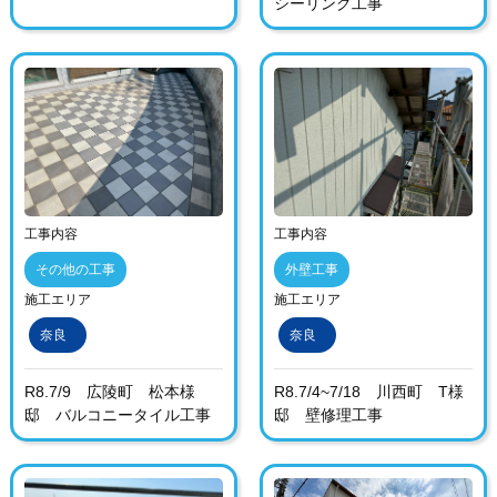
シーリング工事
工事内容
工事内容
その他の工事
外壁工事
施工エリア
施工エリア
奈良
奈良
R8.7/9 広陵町 松本様
R8.7/4~7/18 川西町 T様
邸 バルコニータイル工事
邸 壁修理工事