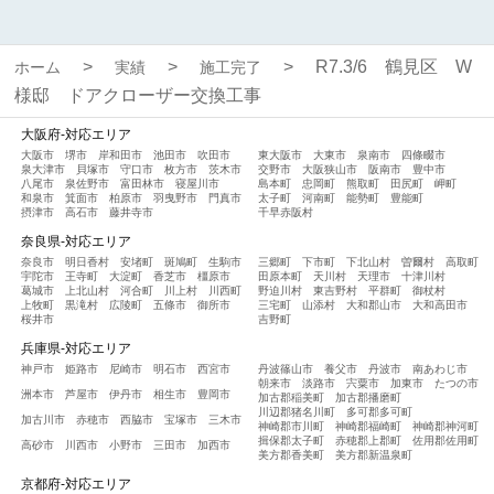
R7.3/6 鶴見区 W
ホーム
実績
施工完了
様邸 ドアクローザー交換工事
大阪府-対応エリア
大阪市
堺市
岸和田市
池田市
吹田市
東大阪市
大東市
泉南市
四條畷市
泉大津市
貝塚市
守口市
枚方市
茨木市
交野市
大阪狭山市
阪南市
豊中市
八尾市
泉佐野市
富田林市
寝屋川市
島本町
忠岡町
熊取町
田尻町
岬町
和泉市
箕面市
柏原市
羽曳野市
門真市
太子町
河南町
能勢町
豊能町
摂津市
高石市
藤井寺市
千早赤阪村
奈良県-対応エリア
奈良市
明日香村
安堵町
斑鳩町
生駒市
三郷町
下市町
下北山村
曽爾村
高取町
宇陀市
王寺町
大淀町
香芝市
橿原市
田原本町
天川村
天理市
十津川村
葛城市
上北山村
河合町
川上村
川西町
野迫川村
東吉野村
平群町
御杖村
上牧町
黒滝村
広陵町
五條市
御所市
三宅町
山添村
大和郡山市
大和高田市
桜井市
吉野町
兵庫県-対応エリア
神戸市
姫路市
尼崎市
明石市
西宮市
丹波篠山市
養父市
丹波市
南あわじ市
朝来市
淡路市
宍粟市
加東市
たつの市
洲本市
芦屋市
伊丹市
相生市
豊岡市
加古郡稲美町
加古郡播磨町
川辺郡猪名川町
多可郡多可町
加古川市
赤穂市
西脇市
宝塚市
三木市
神崎郡市川町
神崎郡福崎町
神崎郡神河町
揖保郡太子町
赤穂郡上郡町
佐用郡佐用町
高砂市
川西市
小野市
三田市
加西市
美方郡香美町
美方郡新温泉町
京都府-対応エリア