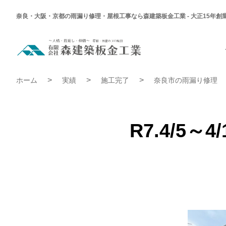
奈良・大阪・京都の雨漏り修理・屋根工事なら森建築板金工業 - 大正15年創
R7.4/5
～
4/16
奈
R7.4/5～4/16 奈良市 W様邸 雨漏り修理工事 | 施工完了実
良
ホーム
実績
施工完了
奈良市の雨漏り修理
市
W
様
邸
雨
漏
R7.4/5
り
修
理
工
事
|
施
工
完
了
実
績