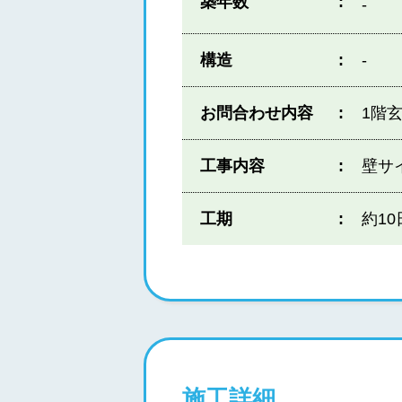
築年数
-
構造
-
お問合わせ内容
1階
工事内容
壁サ
工期
約10
施工詳細