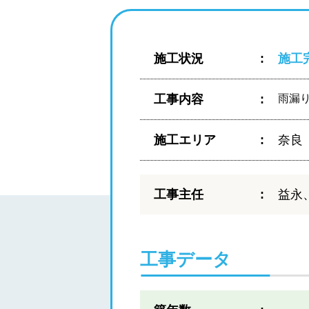
施工状況
施工
工事内容
雨漏
施工エリア
奈良
工事主任
益永
工事データ