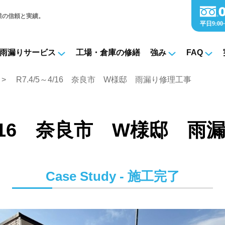
業の信頼と実績。
雨漏りサービス
工場・倉庫の修繕
強み
FAQ
績
R7.4/5～4/16 奈良市 W様邸 雨漏り修理工事
～4/16 奈良市 W様邸 
Case Study - 施工完了