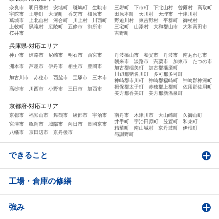
奈良市
明日香村
安堵町
斑鳩町
生駒市
三郷町
下市町
下北山村
曽爾村
高取町
宇陀市
王寺町
大淀町
香芝市
橿原市
田原本町
天川村
天理市
十津川村
葛城市
上北山村
河合町
川上村
川西町
野迫川村
東吉野村
平群町
御杖村
上牧町
黒滝村
広陵町
五條市
御所市
三宅町
山添村
大和郡山市
大和高田市
桜井市
吉野町
兵庫県-対応エリア
神戸市
姫路市
尼崎市
明石市
西宮市
丹波篠山市
養父市
丹波市
南あわじ市
朝来市
淡路市
宍粟市
加東市
たつの市
洲本市
芦屋市
伊丹市
相生市
豊岡市
加古郡稲美町
加古郡播磨町
川辺郡猪名川町
多可郡多可町
加古川市
赤穂市
西脇市
宝塚市
三木市
神崎郡市川町
神崎郡福崎町
神崎郡神河町
揖保郡太子町
赤穂郡上郡町
佐用郡佐用町
高砂市
川西市
小野市
三田市
加西市
美方郡香美町
美方郡新温泉町
京都府-対応エリア
京都市
福知山市
舞鶴市
綾部市
宇治市
南丹市
木津川市
大山崎町
久御山町
井手町
宇治田原町
笠置町
和束町
宮津市
亀岡市
城陽市
向日市
長岡京市
精華町
南山城村
京丹波町
伊根町
八幡市
京田辺市
京丹後市
与謝野町
できること
工場・倉庫の修繕
強み