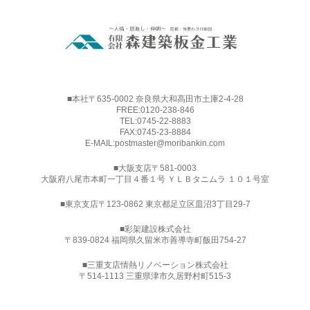
■本社〒635-0002 奈良県大和高田市土庫2-4-28
FREE:
0120-238-846
TEL:
0745-22-8883
FAX:0745-23-8884
E-MAIL:
postmaster@moribankin.com
■大阪支店〒581-0003
大阪府八尾市本町一丁目４番１号 ＹＬＢタニムラ １０１号室
■東京支店〒123-0862 東京都足立区皿沼3丁目29-7
■
彩架建設株式会社
〒839-0824 福岡県久留米市善導寺町飯田754-27
■三重支店情熱リノベーション株式会社
〒514-1113 三重県津市久居野村町515-3