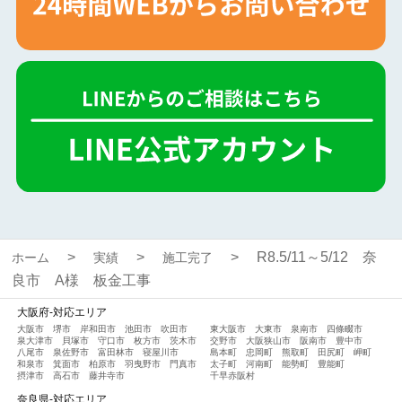
R8.5/11～5/12 奈
ホーム
実績
施工完了
良市 A様 板金工事
大阪府-対応エリア
大阪市
堺市
岸和田市
池田市
吹田市
東大阪市
大東市
泉南市
四條畷市
泉大津市
貝塚市
守口市
枚方市
茨木市
交野市
大阪狭山市
阪南市
豊中市
八尾市
泉佐野市
富田林市
寝屋川市
島本町
忠岡町
熊取町
田尻町
岬町
和泉市
箕面市
柏原市
羽曳野市
門真市
太子町
河南町
能勢町
豊能町
摂津市
高石市
藤井寺市
千早赤阪村
奈良県-対応エリア