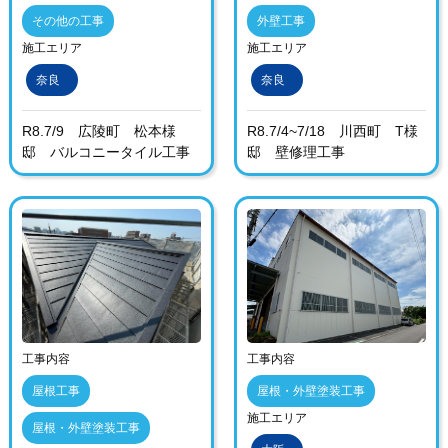
その他の工事
外壁工事
施工エリア
施工エリア
奈良
奈良
R8.7/9 広陵町 松本様
R8.7/4~7/18 川西町 T様
邸 バルコニータイル工事
邸 壁修理工事
工事内容
工事内容
屋根工事
屋根・外壁塗装工事
施工エリア
屋根・外壁塗装工事