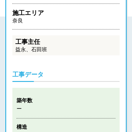
施工エリア
奈良
工事主任
益永、石田班
工事データ
築年数
ー
構造