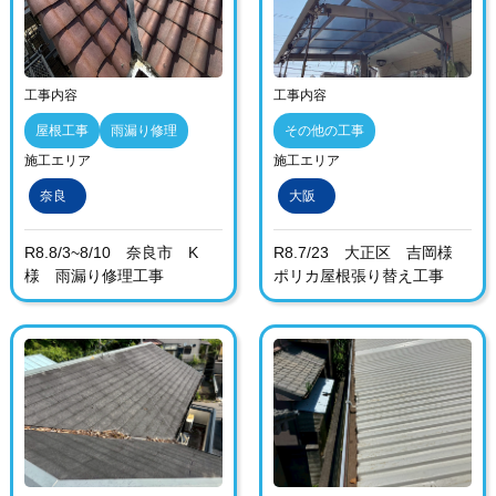
工事内容
工事内容
屋根工事
雨漏り修理
その他の工事
施工エリア
施工エリア
奈良
大阪
R8.8/3~8/10 奈良市 K
R8.7/23 大正区 吉岡様
様 雨漏り修理工事
ポリカ屋根張り替え工事