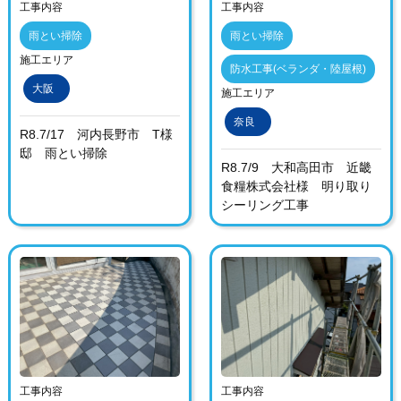
工事内容
工事内容
雨とい掃除
雨とい掃除
施工エリア
防水工事(ベランダ・陸屋根)
大阪
施工エリア
奈良
R8.7/17 河内長野市 T様
邸 雨とい掃除
R8.7/9 大和高田市 近畿
食糧株式会社様 明り取り
シーリング工事
工事内容
工事内容