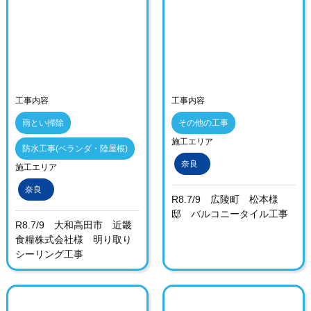
工事内容
工事内容
雨とい掃除
その他の工事
施工エリア
防水工事(ベランダ・陸屋根)
奈良
施工エリア
奈良
R8.7/9 広陵町 松本様
邸 バルコニータイル工事
R8.7/9 大和高田市 近畿
食糧株式会社様 明り取り
シーリング工事