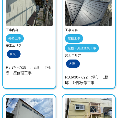
工事内容
工事内容
外壁工事
屋根工事
施工エリア
屋根・外壁塗装工事
奈良
施工エリア
大阪
R8.7/4~7/18 川西町 T様
邸 壁修理工事
R8.6/30~7/22 堺市 E様
邸 外部改修工事