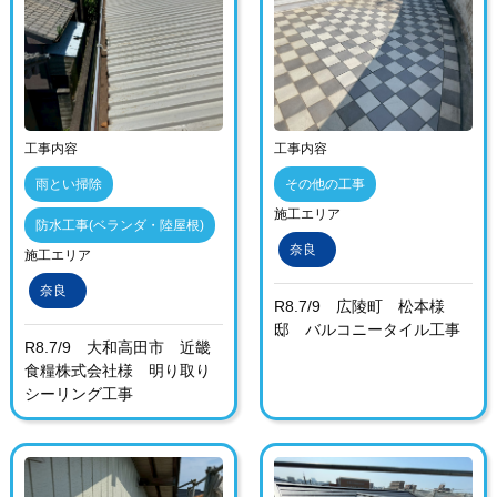
工事内容
工事内容
雨とい掃除
その他の工事
施工エリア
防水工事(ベランダ・陸屋根)
奈良
施工エリア
奈良
R8.7/9 広陵町 松本様
邸 バルコニータイル工事
R8.7/9 大和高田市 近畿
食糧株式会社様 明り取り
シーリング工事