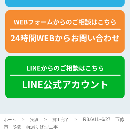
R8.6/11~6/27 五條
ホーム
実績
施工完了
市 S様 雨漏り修理工事