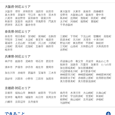
大阪府-対応エリア
大阪市
堺市
岸和田市
池田市
吹田市
東大阪市
大東市
泉南市
四條畷市
泉大津市
貝塚市
守口市
枚方市
茨木市
交野市
大阪狭山市
阪南市
豊中市
八尾市
泉佐野市
富田林市
寝屋川市
島本町
忠岡町
熊取町
田尻町
岬町
和泉市
箕面市
柏原市
羽曳野市
門真市
太子町
河南町
能勢町
豊能町
摂津市
高石市
藤井寺市
千早赤阪村
奈良県-対応エリア
奈良市
明日香村
安堵町
斑鳩町
生駒市
三郷町
下市町
下北山村
曽爾村
高取町
宇陀市
王寺町
大淀町
香芝市
橿原市
田原本町
天川村
天理市
十津川村
葛城市
上北山村
河合町
川上村
川西町
野迫川村
東吉野村
平群町
御杖村
上牧町
黒滝村
広陵町
五條市
御所市
三宅町
山添村
大和郡山市
大和高田市
桜井市
吉野町
兵庫県-対応エリア
神戸市
姫路市
尼崎市
明石市
西宮市
丹波篠山市
養父市
丹波市
南あわじ市
朝来市
淡路市
宍粟市
加東市
たつの市
洲本市
芦屋市
伊丹市
相生市
豊岡市
加古郡稲美町
加古郡播磨町
川辺郡猪名川町
多可郡多可町
加古川市
赤穂市
西脇市
宝塚市
三木市
神崎郡市川町
神崎郡福崎町
神崎郡神河町
揖保郡太子町
赤穂郡上郡町
佐用郡佐用町
高砂市
川西市
小野市
三田市
加西市
美方郡香美町
美方郡新温泉町
京都府-対応エリア
京都市
福知山市
舞鶴市
綾部市
宇治市
南丹市
木津川市
大山崎町
久御山町
井手町
宇治田原町
笠置町
和束町
宮津市
亀岡市
城陽市
向日市
長岡京市
精華町
南山城村
京丹波町
伊根町
八幡市
京田辺市
京丹後市
与謝野町
できること