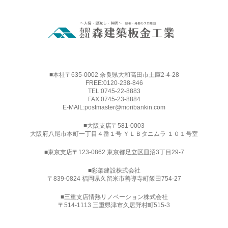
■本社〒635-0002 奈良県大和高田市土庫2-4-28
FREE:
0120-238-846
TEL:
0745-22-8883
FAX:0745-23-8884
E-MAIL:
postmaster@moribankin.com
■大阪支店〒581-0003
大阪府八尾市本町一丁目４番１号 ＹＬＢタニムラ １０１号室
■東京支店〒123-0862 東京都足立区皿沼3丁目29-7
■
彩架建設株式会社
〒839-0824 福岡県久留米市善導寺町飯田754-27
■三重支店情熱リノベーション株式会社
〒514-1113 三重県津市久居野村町515-3