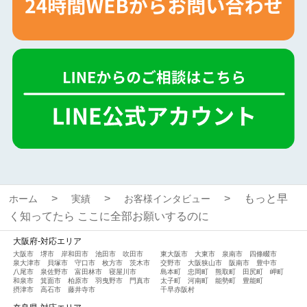
もっと早
ホーム
実績
お客様インタビュー
く知ってたら ここに全部お願いするのに
大阪府-対応エリア
大阪市
堺市
岸和田市
池田市
吹田市
東大阪市
大東市
泉南市
四條畷市
泉大津市
貝塚市
守口市
枚方市
茨木市
交野市
大阪狭山市
阪南市
豊中市
八尾市
泉佐野市
富田林市
寝屋川市
島本町
忠岡町
熊取町
田尻町
岬町
和泉市
箕面市
柏原市
羽曳野市
門真市
太子町
河南町
能勢町
豊能町
摂津市
高石市
藤井寺市
千早赤阪村