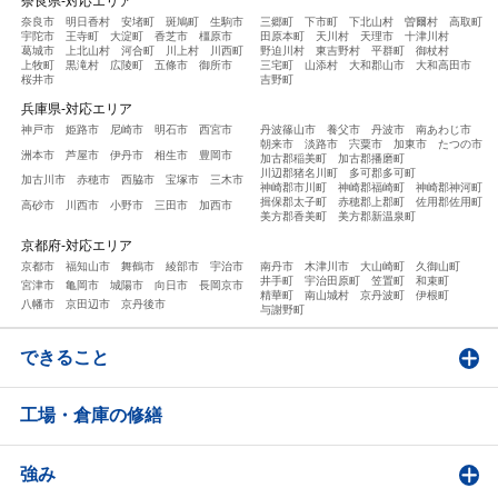
奈良県-対応エリア
奈良市
明日香村
安堵町
斑鳩町
生駒市
三郷町
下市町
下北山村
曽爾村
高取町
宇陀市
王寺町
大淀町
香芝市
橿原市
田原本町
天川村
天理市
十津川村
葛城市
上北山村
河合町
川上村
川西町
野迫川村
東吉野村
平群町
御杖村
上牧町
黒滝村
広陵町
五條市
御所市
三宅町
山添村
大和郡山市
大和高田市
桜井市
吉野町
兵庫県-対応エリア
神戸市
姫路市
尼崎市
明石市
西宮市
丹波篠山市
養父市
丹波市
南あわじ市
朝来市
淡路市
宍粟市
加東市
たつの市
洲本市
芦屋市
伊丹市
相生市
豊岡市
加古郡稲美町
加古郡播磨町
川辺郡猪名川町
多可郡多可町
加古川市
赤穂市
西脇市
宝塚市
三木市
神崎郡市川町
神崎郡福崎町
神崎郡神河町
揖保郡太子町
赤穂郡上郡町
佐用郡佐用町
高砂市
川西市
小野市
三田市
加西市
美方郡香美町
美方郡新温泉町
京都府-対応エリア
京都市
福知山市
舞鶴市
綾部市
宇治市
南丹市
木津川市
大山崎町
久御山町
井手町
宇治田原町
笠置町
和束町
宮津市
亀岡市
城陽市
向日市
長岡京市
精華町
南山城村
京丹波町
伊根町
八幡市
京田辺市
京丹後市
与謝野町
できること
工場・倉庫の修繕
強み