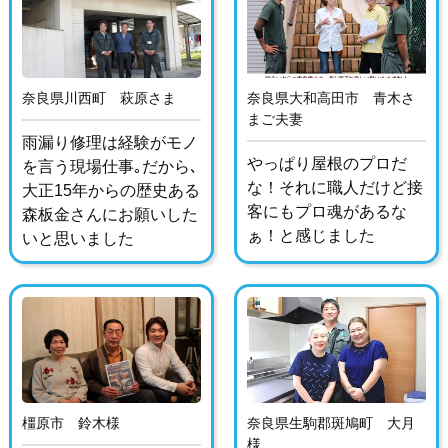
奈良県川西町 萩原さま
奈良県大和高田市 青木さ
まご夫妻
雨漏り修理は経験がモノ
やっぱり屋根のプロだ
を言う現場仕事｡だから､
な！それに職人だけど接
大正15年からの歴史ある
客にもプロ魂があるな
森板金さんにお願いした
ぁ！と感じました
いと思いました
橿原市 鈴木様
奈良県生駒郡斑鳩町 大月
様