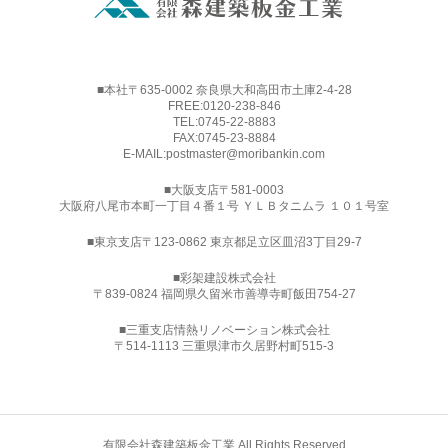
■本社〒635-0002 奈良県大和高田市土庫2-4-28
FREE:
0120-238-846
TEL:
0745-22-8883
FAX:0745-23-8884
E-MAIL:
postmaster@moribankin.com
■大阪支店〒581-0003
大阪府八尾市本町一丁目４番１号 ＹＬＢタニムラ １０１号室
■東京支店〒123-0862 東京都足立区皿沼3丁目29-7
■
彩架建設株式会社
〒839-0824 福岡県久留米市善導寺町飯田754-27
■三重支店情熱リノベーション株式会社
〒514-1113 三重県津市久居野村町515-3
有限会社森建築板金工業 All Rights Reserved