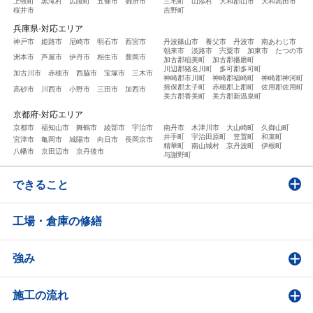
上牧町
黒滝村
広陵町
五條市
御所市
三宅町
山添村
大和郡山市
大和高田市
桜井市
吉野町
兵庫県-対応エリア
神戸市
姫路市
尼崎市
明石市
西宮市
丹波篠山市
養父市
丹波市
南あわじ市
朝来市
淡路市
宍粟市
加東市
たつの市
洲本市
芦屋市
伊丹市
相生市
豊岡市
加古郡稲美町
加古郡播磨町
川辺郡猪名川町
多可郡多可町
加古川市
赤穂市
西脇市
宝塚市
三木市
神崎郡市川町
神崎郡福崎町
神崎郡神河町
揖保郡太子町
赤穂郡上郡町
佐用郡佐用町
高砂市
川西市
小野市
三田市
加西市
美方郡香美町
美方郡新温泉町
京都府-対応エリア
京都市
福知山市
舞鶴市
綾部市
宇治市
南丹市
木津川市
大山崎町
久御山町
井手町
宇治田原町
笠置町
和束町
宮津市
亀岡市
城陽市
向日市
長岡京市
精華町
南山城村
京丹波町
伊根町
八幡市
京田辺市
京丹後市
与謝野町
できること
工場・倉庫の修繕
強み
施工の流れ