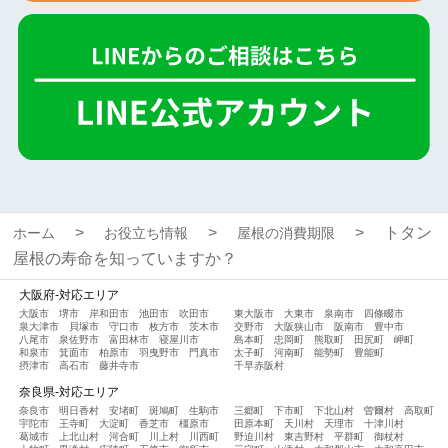
トタン
ホーム
お役立ち情報
屋根の消費期限
屋根の寿命を知っていますか？
大阪府-対応エリア
大阪市
堺市
岸和田市
池田市
吹田市
東大阪市
大東市
泉南市
四條畷市
泉大津市
貝塚市
守口市
枚方市
茨木市
交野市
大阪狭山市
阪南市
豊中市
八尾市
泉佐野市
富田林市
寝屋川市
島本町
忠岡町
熊取町
田尻町
岬町
和泉市
箕面市
柏原市
羽曳野市
門真市
太子町
河南町
能勢町
豊能町
摂津市
高石市
藤井寺市
千早赤阪村
奈良県-対応エリア
奈良市
明日香村
安堵町
斑鳩町
生駒市
三郷町
下市町
下北山村
曽爾村
高取町
宇陀市
王寺町
大淀町
香芝市
橿原市
田原本町
天川村
天理市
十津川村
葛城市
上北山村
河合町
川上村
川西町
野迫川村
東吉野村
平群町
御杖村