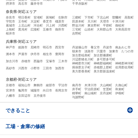
摂津市
高石市
藤井寺市
千早赤阪村
奈良県-対応エリア
奈良市
明日香村
安堵町
斑鳩町
生駒市
三郷町
下市町
下北山村
曽爾村
高取町
宇陀市
王寺町
大淀町
香芝市
橿原市
田原本町
天川村
天理市
十津川村
葛城市
上北山村
河合町
川上村
川西町
野迫川村
東吉野村
平群町
御杖村
上牧町
黒滝村
広陵町
五條市
御所市
三宅町
山添村
大和郡山市
大和高田市
桜井市
吉野町
兵庫県-対応エリア
神戸市
姫路市
尼崎市
明石市
西宮市
丹波篠山市
養父市
丹波市
南あわじ市
朝来市
淡路市
宍粟市
加東市
たつの市
洲本市
芦屋市
伊丹市
相生市
豊岡市
加古郡稲美町
加古郡播磨町
川辺郡猪名川町
多可郡多可町
加古川市
赤穂市
西脇市
宝塚市
三木市
神崎郡市川町
神崎郡福崎町
神崎郡神河町
揖保郡太子町
赤穂郡上郡町
佐用郡佐用町
高砂市
川西市
小野市
三田市
加西市
美方郡香美町
美方郡新温泉町
京都府-対応エリア
京都市
福知山市
舞鶴市
綾部市
宇治市
南丹市
木津川市
大山崎町
久御山町
井手町
宇治田原町
笠置町
和束町
宮津市
亀岡市
城陽市
向日市
長岡京市
精華町
南山城村
京丹波町
伊根町
八幡市
京田辺市
京丹後市
与謝野町
できること
工場・倉庫の修繕