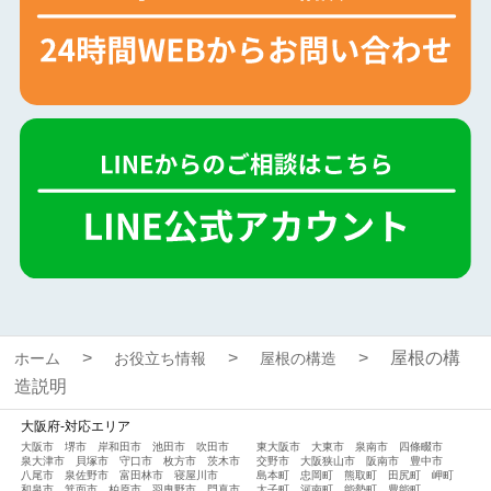
屋根の構
ホーム
お役立ち情報
屋根の構造
造説明
大阪府-対応エリア
大阪市
堺市
岸和田市
池田市
吹田市
東大阪市
大東市
泉南市
四條畷市
泉大津市
貝塚市
守口市
枚方市
茨木市
交野市
大阪狭山市
阪南市
豊中市
八尾市
泉佐野市
富田林市
寝屋川市
島本町
忠岡町
熊取町
田尻町
岬町
和泉市
箕面市
柏原市
羽曳野市
門真市
太子町
河南町
能勢町
豊能町