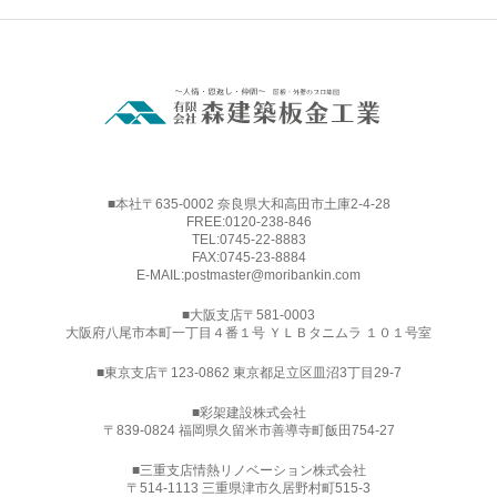
■本社〒635-0002 奈良県大和高田市土庫2-4-28
FREE:
0120-238-846
TEL:
0745-22-8883
FAX:0745-23-8884
E-MAIL:
postmaster@moribankin.com
■大阪支店〒581-0003
大阪府八尾市本町一丁目４番１号 ＹＬＢタニムラ １０１号室
■東京支店〒123-0862 東京都足立区皿沼3丁目29-7
■
彩架建設株式会社
〒839-0824 福岡県久留米市善導寺町飯田754-27
■三重支店情熱リノベーション株式会社
〒514-1113 三重県津市久居野村町515-3