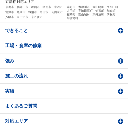
京都府-対応エリア
京都市
福知山市
舞鶴市
綾部市
宇治市
南丹市
木津川市
大山崎町
久御山町
井手町
宇治田原町
笠置町
和束町
宮津市
亀岡市
城陽市
向日市
長岡京市
精華町
南山城村
京丹波町
伊根町
八幡市
京田辺市
京丹後市
与謝野町
できること
工場・倉庫の修繕
強み
施工の流れ
実績
よくあるご質問
対応エリア