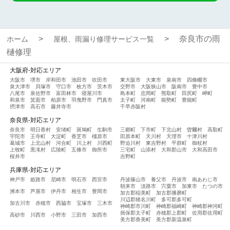
奈良市の雨
ホーム
屋根、雨漏り修理サービス一覧
樋修理
大阪府-対応エリア
大阪市
堺市
岸和田市
池田市
吹田市
東大阪市
大東市
泉南市
四條畷市
泉大津市
貝塚市
守口市
枚方市
茨木市
交野市
大阪狭山市
阪南市
豊中市
八尾市
泉佐野市
富田林市
寝屋川市
島本町
忠岡町
熊取町
田尻町
岬町
和泉市
箕面市
柏原市
羽曳野市
門真市
太子町
河南町
能勢町
豊能町
摂津市
高石市
藤井寺市
千早赤阪村
奈良県-対応エリア
奈良市
明日香村
安堵町
斑鳩町
生駒市
三郷町
下市町
下北山村
曽爾村
高取町
宇陀市
王寺町
大淀町
香芝市
橿原市
田原本町
天川村
天理市
十津川村
葛城市
上北山村
河合町
川上村
川西町
野迫川村
東吉野村
平群町
御杖村
上牧町
黒滝村
広陵町
五條市
御所市
三宅町
山添村
大和郡山市
大和高田市
桜井市
吉野町
兵庫県-対応エリア
神戸市
姫路市
尼崎市
明石市
西宮市
丹波篠山市
養父市
丹波市
南あわじ市
朝来市
淡路市
宍粟市
加東市
たつの市
洲本市
芦屋市
伊丹市
相生市
豊岡市
加古郡稲美町
加古郡播磨町
川辺郡猪名川町
多可郡多可町
加古川市
赤穂市
西脇市
宝塚市
三木市
神崎郡市川町
神崎郡福崎町
神崎郡神河町
揖保郡太子町
赤穂郡上郡町
佐用郡佐用町
高砂市
川西市
小野市
三田市
加西市
美方郡香美町
美方郡新温泉町