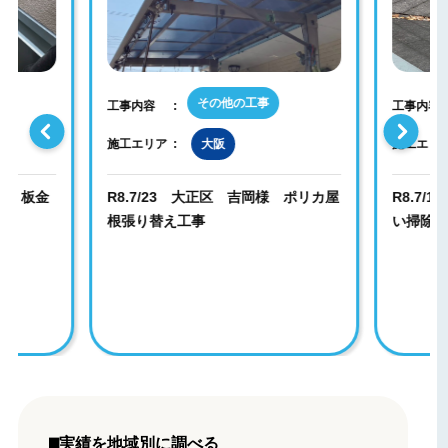
雨とい掃除
工事内容
工事内容
施工エリア
大阪
施工エリ
 ポリカ屋
R8.7/17 河内長野市 T様邸 雨と
い掃除
R8.7
会社様 
◼️実績を地域別に調べる